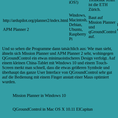
iOS!)
ist die ETH
Zürich.
Windows,
Baut auf
Macintosh,
http://ardupilot.org/planner2/index.html
Mission Planner
Debian,
und
APM Planner 2
Ubuntu,
qGroundControl
Raspberry
auf.
Pi
Und so sehen die Programme dann tatsächlich aus: Wie man sieht,
ähneln sich Mission Planner und APM Planner 2 sehr, wohingegen
QGroundControl ein etwas minimaoistischeres Design verfolgt. Auf
einem kleinen China-Tablet mit Windows 10 und einem Touch-
Screen merkt man schnell, dass die etwas größeren Symbole und
überhaupt das ganze User Interface von QGroundControl sehr gut
auf die Bedienung mit einem Finger anstatt einer Maus optimiert
wurden.
Mission Planner in Windows 10
QGroundControl in Mac OS X 10.11 ElCapitan