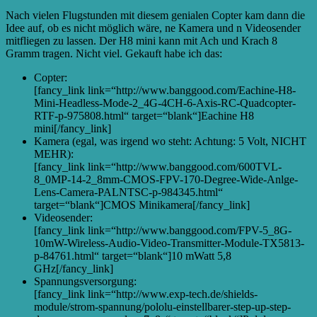
Nach vielen Flugstunden mit diesem genialen Copter kam dann die
Idee auf, ob es nicht möglich wäre, ne Kamera und n Videosender
mitfliegen zu lassen. Der H8 mini kann mit Ach und Krach 8
Gramm tragen. Nicht viel. Gekauft habe ich das:
Copter:
[fancy_link link=“http://www.banggood.com/Eachine-H8-
Mini-Headless-Mode-2_4G-4CH-6-Axis-RC-Quadcopter-
RTF-p-975808.html“ target=“blank“]Eachine H8
mini[/fancy_link]
Kamera (egal, was irgend wo steht: Achtung: 5 Volt, NICHT
MEHR):
[fancy_link link=“http://www.banggood.com/600TVL-
8_0MP-14-2_8mm-CMOS-FPV-170-Degree-Wide-Anlge-
Lens-Camera-PALNTSC-p-984345.html“
target=“blank“]CMOS Minikamera[/fancy_link]
Videosender:
[fancy_link link=“http://www.banggood.com/FPV-5_8G-
10mW-Wireless-Audio-Video-Transmitter-Module-TX5813-
p-84761.html“ target=“blank“]10 mWatt 5,8
GHz[/fancy_link]
Spannungsversorgung:
[fancy_link link=“http://www.exp-tech.de/shields-
module/strom-spannung/pololu-einstellbarer-step-up-step-