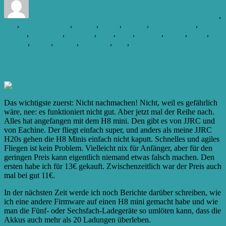
am
Jochen
31. März 2016
9. April 2016
Akkus und Ladetechnik
,
Schlagwörter
Bau
,
Galerie
Ampere
,
basteln
,
bauen
,
charger
,
dumpster dive
,
hacken
,
Ladegerät
,
Leistung
,
Mod
,
Müll
,
Netzteil
,
power
,
retten
,
zu
salvage
,
Strom
,
umbau
,
umbauen
,
Volt
,
Widerstand
1 Kommentar
Serve
umb
H8 mini mit FPV
Das wichtigste zuerst: Nicht nachmachen! Nicht, weil es gefährlich
wäre, nee: es funktioniert nicht gut. Aber jetzt mal der Reihe nach.
Alles hat angefangen mit dem H8 mini. Den gibt es von JJRC und
von Eachine. Der fliegt einfach super, und anders als meine JJRC
H20s gehen die H8 Minis einfach nicht kaputt. Schnelles und agiles
Fliegen ist kein Problem. Vielleicht nix für Anfänger, aber für den
geringen Preis kann eigentlich niemand etwas falsch machen. Den
ersten habe ich für 13€ gekauft. Zwischenzeitlich war der Preis auch
mal bei gut 11€.
In der nächsten Zeit werde ich noch Berichte darüber schreiben, wie
ich eine andere Firmware auf einen H8 mini gemacht habe und wie
man die Fünf- oder Sechsfach-Ladegeräte so umlöten kann, dass die
Akkus auch mehr als 20 Ladungen überleben.