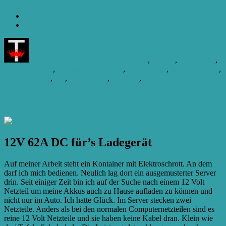
geöffnet)
Klicken zum Ausdrucken (Wird in neuem Fenster geöffnet)
Autor
Veröffentlicht
Kategorien
am
Till
31. März 2016
15. April 2020
Bau
,
Galerie
,
Hexacopter
,
Schlagwörter
Programmieren
,
Projekt Kamera-Hex
,
Telemetrie
fc
,
flight controller
,
z
flightcontroller
,
gcs
,
open source
,
pixhawk
,
Programm
1 Kommentar
K
H
Servernetzteil umbauen
Te
3:
P
12V 62A DC für’s Ladegerät
Auf meiner Arbeit steht ein Kontainer mit Elektroschrott. An dem
darf ich mich bedienen. Neulich lag dort ein ausgemusterter Server
drin. Seit einiger Zeit bin ich auf der Suche nach einem 12 Volt
Netzteil um meine Akkus auch zu Hause aufladen zu können und
nicht nur im Auto. Ich hatte Glück. Im Server stecken zwei
Netzteile. Anders als bei den normalen Computernetzteilen sind es
reine 12 Volt Netzteile und sie haben keine Kabel dran. Klein wie