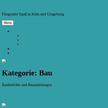
Zum
Copter.cologne
Inhalt
Fliegender Spaß in Köln und Umgebung
springen
Menü
Bauen
Spielzeug-Quad mit Kamera
250er FPV Racing Quad
Kamera-Hexacopter
Videos
Glossar
Kategorie:
Bau
Bauberichte und Bauanleitungen
H8mini mit FPV, aber richtig