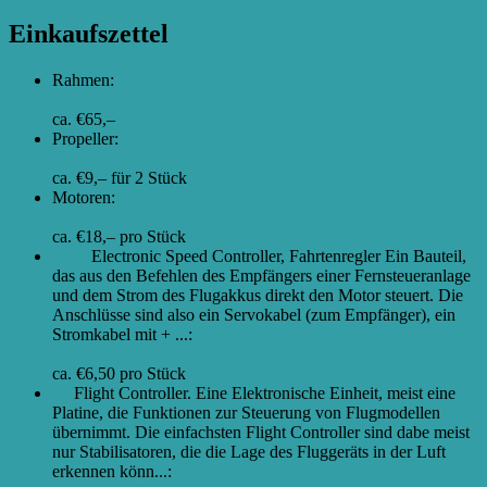
Einkaufszettel
Rahmen:
Talon 625
ca. €65,–
Propeller:
Hobbyking Karbon 12×5.5
ca. €9,– für 2 Stück
Motoren:
Quanum 3110 470kv
ca. €18,– pro Stück
ESCs
Electronic Speed Controller, Fahrtenregler Ein Bauteil,
das aus den Befehlen des Empfängers einer Fernsteueranlage
und dem Strom des Flugakkus direkt den Motor steuert. Die
Anschlüsse sind also ein Servokabel (zum Empfänger), ein
Stromkabel mit + ...
:
Multistar 20A opto
ca. €6,50 pro Stück
FC
Flight Controller. Eine Elektronische Einheit, meist eine
Platine, die Funktionen zur Steuerung von Flugmodellen
übernimmt. Die einfachsten Flight Controller sind dabe meist
nur Stabilisatoren, die die Lage des Fluggeräts in der Luft
erkennen könn...
: