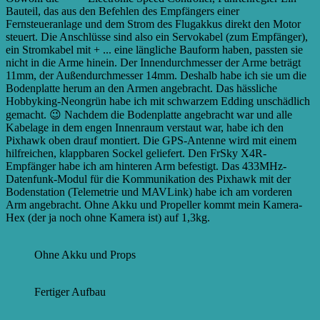
Bauteil, das aus den Befehlen des Empfängers einer
Fernsteueranlage und dem Strom des Flugakkus direkt den Motor
steuert. Die Anschlüsse sind also ein Servokabel (zum Empfänger),
ein Stromkabel mit + ...
eine längliche Bauform haben, passten sie
nicht in die Arme hinein. Der Innendurchmesser der Arme beträgt
11mm, der Außendurchmesser 14mm. Deshalb habe ich sie um die
Bodenplatte herum an den Armen angebracht. Das hässliche
Hobbyking-Neongrün habe ich mit schwarzem Edding unschädlich
gemacht. 😉 Nachdem die Bodenplatte angebracht war und alle
Kabelage in dem engen Innenraum verstaut war, habe ich den
Pixhawk oben drauf montiert. Die GPS-Antenne wird mit einem
hilfreichen, klappbaren Sockel geliefert. Den FrSky X4R-
Empfänger habe ich am hinteren Arm befestigt. Das 433MHz-
Datenfunk-Modul für die Kommunikation des Pixhawk mit der
Bodenstation (Telemetrie und MAVLink) habe ich am vorderen
Arm angebracht. Ohne Akku und Propeller kommt mein Kamera-
Hex (der ja noch ohne Kamera ist) auf 1,3kg.
Ohne Akku und Props
Fertiger Aufbau