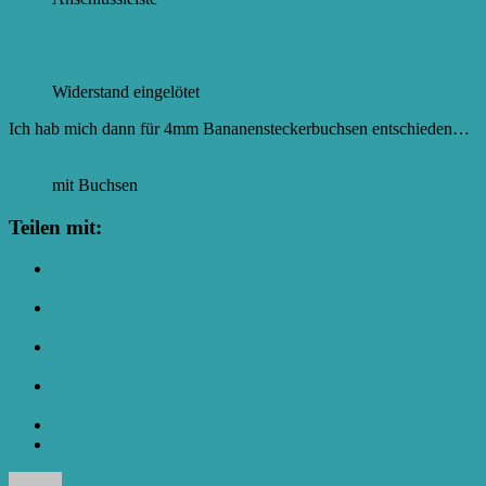
Widerstand eingelötet
Ich hab mich dann für 4mm Bananensteckerbuchsen entschieden…
mit Buchsen
Teilen mit:
Klick, um auf Facebook zu teilen (Wird in neuem Fenster
geöffnet)
Klick, um über Twitter zu teilen (Wird in neuem Fenster
geöffnet)
Klick, um auf Pocket zu teilen (Wird in neuem Fenster
geöffnet)
Klicken, um auf WhatsApp zu teilen (Wird in neuem Fenster
geöffnet)
Klicken zum Ausdrucken (Wird in neuem Fenster geöffnet)
Autor
Veröffentlicht
Kategorien