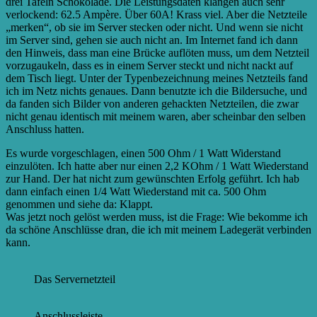
drei Tafeln Schokolade. Die Leistungsdaten klangen auch sehr
verlockend: 62.5 Ampère. Über 60A! Krass viel. Aber die Netzteile
„merken“, ob sie im Server stecken oder nicht. Und wenn sie nicht
im Server sind, gehen sie auch nicht an. Im Internet fand ich dann
den Hinweis, dass man eine Brücke auflöten muss, um dem Netzteil
vorzugaukeln, dass es in einem Server steckt und nicht nackt auf
dem Tisch liegt. Unter der Typenbezeichnung meines Netzteils fand
ich im Netz nichts genaues. Dann benutzte ich die Bildersuche, und
da fanden sich Bilder von anderen gehackten Netzteilen, die zwar
nicht genau identisch mit meinem waren, aber scheinbar den selben
Anschluss hatten.
Es wurde vorgeschlagen, einen 500 Ohm / 1 Watt Widerstand
einzulöten. Ich hatte aber nur einen 2,2 KOhm / 1 Watt Wiederstand
zur Hand. Der hat nicht zum gewünschten Erfolg geführt. Ich hab
dann einfach einen 1/4 Watt Wiederstand mit ca. 500 Ohm
genommen und siehe da: Klappt.
Was jetzt noch gelöst werden muss, ist die Frage: Wie bekomme ich
da schöne Anschlüsse dran, die ich mit meinem Ladegerät verbinden
kann.
Das Servernetzteil
Anschlussleiste