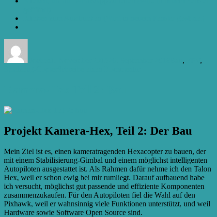
Klicken, um auf WhatsApp zu teilen (Wird in neuem Fenster
geöffnet)
Klicken zum Ausdrucken (Wird in neuem Fenster geöffnet)
Autor
Veröffentlicht
Kategorien
am
Jochen
1. November 2016
26. September 2018
Bau
,
FPV
,
zu
Spielzeug-Copter
Schreibe einen Kommentar
H8mini
mit
Kamera-Hex Teil 2: Bau
FPV,
aber
richtig
Projekt Kamera-Hex, Teil 2: Der Bau
Mein Ziel ist es, einen kameratragenden Hexacopter zu bauen, der
mit einem Stabilisierung-Gimbal und einem möglichst intelligenten
Autopiloten ausgestattet ist. Als Rahmen dafür nehme ich den Talon
Hex, weil er schon ewig bei mir rumliegt. Darauf aufbauend habe
ich versucht, möglichst gut passende und effiziente Komponenten
zusammenzukaufen. Für den Autopiloten fiel die Wahl auf den
Pixhawk, weil er wahnsinnig viele Funktionen unterstützt, und weil
Hardware sowie Software Open Source sind.