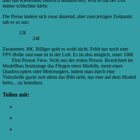
man das Klebeband natürlich austauschen, weil es mit der Zeit
immer schlechter klebt.
Die Preise ändern sich zwar dauernd, aber zum jetzigen Zeitpunkt
sah es so aus:
H8mini
12€
Kamera TX01
24€
Zusammen 36€. Billiger geht es wohl nicht. Fehlt nur noch eine
FPV-Brille und man ist in der Luft. Es ist also möglich, unter 100€
FPV
First Person View. Sicht aus der ersten Person. Bezeichnet im
Modellbau heutzutage das Fliegen eines Modells, meist eines
Quadrocopters oder Motorseglers, indem man durch eine
Videobrille guckt und allein das Bild sieht, das eine auf dem Modell
befes...
zu betreiben.
Teilen mit:
Klick, um auf Facebook zu teilen (Wird in neuem Fenster
geöffnet)
Klick, um über Twitter zu teilen (Wird in neuem Fenster
geöffnet)
Klick, um auf Pocket zu teilen (Wird in neuem Fenster
geöffnet)