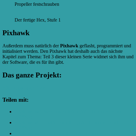
Propeller festschrauben
Der fertige Hex, Stufe 1
Pixhawk
Außerdem muss natürlich der
Pixhawk
geflasht, programmiert und
initialisiert werden. Den Pixhawk hat deshalb auch das nächste
Kapitel zum Thema: Teil 3 dieser kleinen Serie widmet sich ihm und
der Software, die es für ihn gibt.
Das ganze Projekt:
Alle Hexacopter-Posts
Teilen mit:
Klick, um auf Facebook zu teilen (Wird in neuem Fenster
geöffnet)
Klick, um über Twitter zu teilen (Wird in neuem Fenster
geöffnet)
Klick, um auf Pocket zu teilen (Wird in neuem Fenster