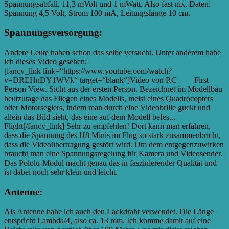
Spannungsabfall. 11,3 mVolt und 1 mWatt. Also fast nix. Daten:
Spannung 4,5 Volt, Strom 100 mA, Leitungslänge 10 cm.
Spannungsversorgung:
Andere Leute haben schon das selbe versucht. Unter anderem habe
ich dieses Video gesehen:
[fancy_link link=“https://www.youtube.com/watch?
v=DREHnDY1WVk“ target=“blank“]Video von RC
FPV
First
Person View. Sicht aus der ersten Person. Bezeichnet im Modellbau
heutzutage das Fliegen eines Modells, meist eines Quadrocopters
oder Motorseglers, indem man durch eine Videobrille guckt und
allein das Bild sieht, das eine auf dem Modell befes...
Flight[/fancy_link] Sehr zu empfehlen! Dort kann man erfahren,
dass die Spannung des H8 Minis im Flug so stark zusammenbricht,
dass die Videoübertragung gestört wird. Um dem entgegenzuwirken
braucht man eine Spannungsregelung für Kamera und Videosender.
Das Pololu-Modul macht genau das in faszinierender Qualität und
ist dabei noch sehr klein und leicht.
Antenne:
Als Antenne habe ich auch den Lackdraht verwendet. Die Länge
entspricht Lambda/4, also ca. 13 mm. Ich komme damit auf eine