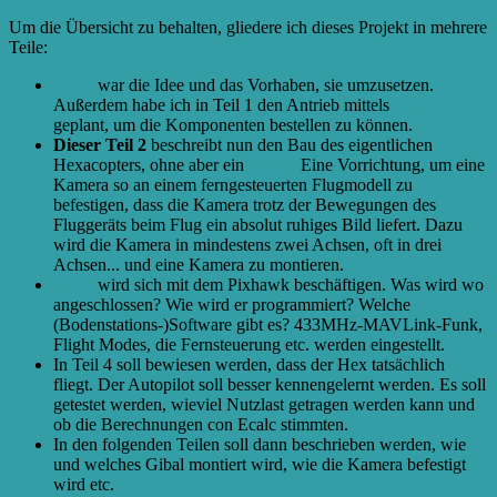
Um die Übersicht zu behalten, gliedere ich dieses Projekt in mehrere
Teile:
Teil 1
war die Idee und das Vorhaben, sie umzusetzen.
Außerdem habe ich in Teil 1 den Antrieb mittels
Ecalc
geplant, um die Komponenten bestellen zu können.
Dieser Teil 2
beschreibt nun den Bau des eigentlichen
Hexacopters, ohne aber ein
Gimbal
Eine Vorrichtung, um eine
Kamera so an einem ferngesteuerten Flugmodell zu
befestigen, dass die Kamera trotz der Bewegungen des
Fluggeräts beim Flug ein absolut ruhiges Bild liefert. Dazu
wird die Kamera in mindestens zwei Achsen, oft in drei
Achsen...
und eine Kamera zu montieren.
Teil 3
wird sich mit dem Pixhawk beschäftigen. Was wird wo
angeschlossen? Wie wird er programmiert? Welche
(Bodenstations-)Software gibt es? 433MHz-MAVLink-Funk,
Flight Modes, die Fernsteuerung etc. werden eingestellt.
In Teil 4 soll bewiesen werden, dass der Hex tatsächlich
fliegt. Der Autopilot soll besser kennengelernt werden. Es soll
getestet werden, wieviel Nutzlast getragen werden kann und
ob die Berechnungen con Ecalc stimmten.
In den folgenden Teilen soll dann beschrieben werden, wie
und welches Gibal montiert wird, wie die Kamera befestigt
wird etc.