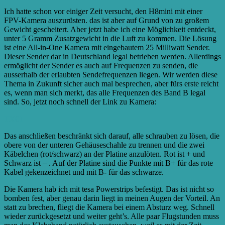
Ich hatte schon vor einiger Zeit versucht, den H8mini mit einer
FPV-Kamera auszurüsten. das ist aber auf Grund von zu großem
Gewicht gescheitert. Aber jetzt habe ich eine Möglichkeit entdeckt,
unter 5 Gramm Zusatzgewicht in die Luft zu kommen. Die Lösung
ist eine All-in-One Kamera mit eingebautem 25 Milliwatt Sender.
Dieser Sender dar in Deutschland legal betrieben werden. Allerdings
ermöglicht der Sender es auch auf Frequenzen zu senden, die
ausserhalb der erlaubten Sendefrequenzen liegen. Wir werden diese
Thema in Zukunft sicher auch mal besprechen, aber fürs erste reicht
es, wenn man sich merkt, das alle Frequenzen des Band B legal
sind. So, jetzt noch schnell der Link zu Kamera:
TX01
Das anschließen beschränkt sich darauf, alle schrauben zu lösen, die
obere von der unteren Gehäuseschahle zu trennen und die zwei
Käbelchen (rot/schwarz) an der Platine anzulöten. Rot ist + und
Schwarz ist – . Auf der Platine sind die Punkte mit B+ für das rote
Kabel gekenzeichnet und mit B- für das schwarze.
Die Kamera hab ich mit tesa Powerstrips befestigt. Das ist nicht so
bomben fest, aber genau darin liegt in meinen Augen der Vorteil. An
statt zu brechen, fliegt die Kamera bei einem Absturz weg. Schnell
wieder zurückgesetzt und weiter geht’s. Alle paar Flugstunden muss