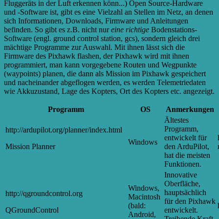
Fluggeräts in der Luft erkennen könn...
) Open Source-Hardware
und -Software ist, gibt es eine Vielzahl an Stellen im Netz, an denen
sich Informationen, Downloads, Firmware und Anleitungen
befinden. So gibt es z.B. nicht nur
eine richtige
Bodenstations-
Software (engl. ground control station, gcs), sondern gleich drei
mächtige Programme zur Auswahl. Mit ihnen lässt sich die
Firmware des Pixhawk flashen, der Pixhawk wird mit ihnen
programmiert, man kann vorgegebene Routen und Wegpunkte
(waypoints) planen, die dann als Mission im Pixhawk gespeichert
und nacheinander abgeflogen werden, es werden Telemetriedaten
wie Akkuzustand, Lage des Kopters, Ort des Kopters etc. angezeigt.
Programm
OS
Anmerkungen
Ältestes
Programm,
http://ardupilot.org/planner/index.html
entwickelt für
Windows
Mission Planner
den ArduPilot,
hat die meisten
Funktionen.
Innovative
Oberfläche,
Windows,
hauptsächlich
http://qgroundcontrol.org
Macintosh
für den Pixhawk
(bald:
QGroundControl
entwickelt.
Android,
Treibende Kraft