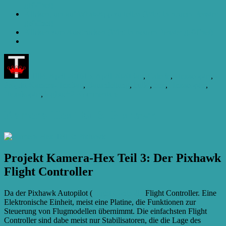
geöffnet)
Klicken, um auf WhatsApp zu teilen (Wird in neuem Fenster
geöffnet)
Klicken zum Ausdrucken (Wird in neuem Fenster geöffnet)
Autor
Veröffentlicht
Kategorien
am
Till
4. April 2016
15. April 2020
Bau
,
Galerie
,
Hexacopter
,
Schlagwörter
Projekt Kamera-Hex
Bau
,
Bauanleitung
,
build
,
hex
,
Hexacopter
,
zu
Hexakopter
,
logbuch
2 Kommentare
Kamera-
Hex
Kamera-Hex Teil 3: Pixhawk
Teil
2:
Bau
Projekt Kamera-Hex Teil 3: Der Pixhawk
Flight Controller
Da der Pixhawk Autopilot (
Flight Controller
Flight Controller. Eine
Elektronische Einheit, meist eine Platine, die Funktionen zur
Steuerung von Flugmodellen übernimmt. Die einfachsten Flight
Controller sind dabe meist nur Stabilisatoren, die die Lage des