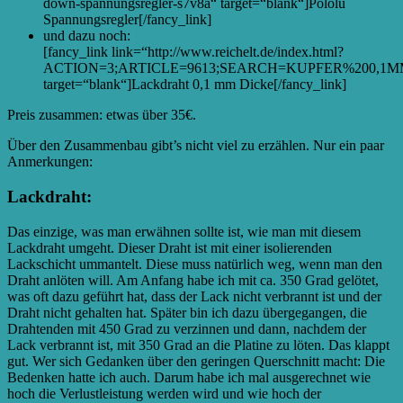
down-spannungsregler-s7v8a“ target=“blank“]Pololu
Spannungsregler[/fancy_link]
und dazu noch:
[fancy_link link=“http://www.reichelt.de/index.html?
ACTION=3;ARTICLE=9613;SEARCH=KUPFER%200,1M
target=“blank“]Lackdraht 0,1 mm Dicke[/fancy_link]
Preis zusammen: etwas über 35€.
Über den Zusammenbau gibt’s nicht viel zu erzählen. Nur ein paar
Anmerkungen:
Lackdraht:
Das einzige, was man erwähnen sollte ist, wie man mit diesem
Lackdraht umgeht. Dieser Draht ist mit einer isolierenden
Lackschicht ummantelt. Diese muss natürlich weg, wenn man den
Draht anlöten will. Am Anfang habe ich mit ca. 350 Grad gelötet,
was oft dazu geführt hat, dass der Lack nicht verbrannt ist und der
Draht nicht gehalten hat. Später bin ich dazu übergegangen, die
Drahtenden mit 450 Grad zu verzinnen und dann, nachdem der
Lack verbrannt ist, mit 350 Grad an die Platine zu löten. Das klappt
gut. Wer sich Gedanken über den geringen Querschnitt macht: Die
Bedenken hatte ich auch. Darum habe ich mal ausgerechnet wie
hoch die Verlustleistung werden wird und wie hoch der