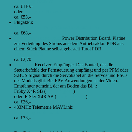
Hobbyking Pixhawk
ca. €110,–
oder
Banggood Pixhawk
ca. €53,–
Flugakku:
Turnigy Heavy Duty 5000mAh 6S 60C LiPo
ca. €68,–
Power Distribution Board
Power Distribution Board. Platine
zur Verteilung des Stroms aus dem Antriebsakku. PDB aus
einem Stück Platine selbst gebastelt Tarot PDB
:
Tarot Hex PDB
ca. €2,70
Empfänger
Receiver. Empfänger. Das Bauteil, das die
Steuerbefehle der Fernsteuerung empfängt und per PPM oder
S.BUS Signal durch die Servokabel an die Servos und ESCs
des Modells gibt. Bei FPV Anwendungen ist der Video-
Empfänger gemeint, der am Boden das Bi...
:
FrSky X4R SB (
von Banggood
)
oder FrSky X4R SB (
von Hobbyking
)
ca. €26,–
433MHz Telemetrie MAVLink:
Hobbyking Funkmodule
ca. €33,–