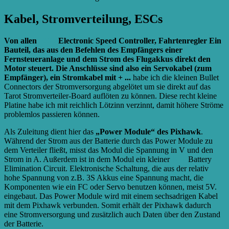
Kabel, Stromverteilung, ESCs
Von allen
ESCs
Electronic Speed Controller, Fahrtenregler Ein
Bauteil, das aus den Befehlen des Empfängers einer
Fernsteueranlage und dem Strom des Flugakkus direkt den
Motor steuert. Die Anschlüsse sind also ein Servokabel (zum
Empfänger), ein Stromkabel mit + ...
habe ich die kleinen Bullet
Connectors der Stromversorgung abgelötet um sie direkt auf das
Tarot Stromverteiler-Board auflöten zu können. Diese recht kleine
Platine habe ich mit reichlich Lötzinn verzinnt, damit höhere Ströme
problemlos passieren können.
Als Zuleitung dient hier das
„Power Module“ des Pixhawk
.
Während der Strom aus der Batterie durch das Power Module zu
dem Verteiler fließt, misst das Modul die Spannung in V und den
Strom in A. Außerdem ist in dem Modul ein kleiner
BEC
Battery
Elimination Circuit. Elektronische Schaltung, die aus der relativ
hohe Spannung von z.B. 3S Akkus eine Spannung macht, die
Komponenten wie ein FC oder Servo benutzen können, meist 5V.
eingebaut. Das Power Module wird mit einem sechsadrigen Kabel
mit dem Pixhawk verbunden. Somit erhält der Pixhawk dadurch
eine Stromversorgung und zusätzlich auch Daten über den Zustand
der Batterie.