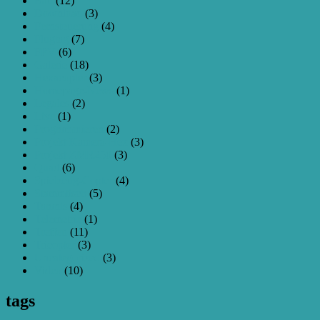
Bau
(12)
Download
(3)
Fernsteuerung
(4)
Flugtag
(7)
FPV
(6)
Galerie
(18)
Hexacopter
(3)
Homepage-News
(1)
Legales
(2)
Live
(1)
Programmieren
(2)
Projekt Kamera-Hex
(3)
Projekt ZMR250
(3)
Quad
(6)
Spielzeug-Copter
(4)
Stammtisch
(5)
Taranis
(4)
Telemetrie
(1)
Treffen
(11)
Tricopter
(3)
Uncategorized
(3)
Video
(10)
tags