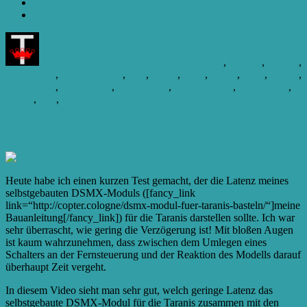
Klicken zum Ausdrucken (Wird in neuem Fenster geöffnet)
Autor
Veröffentlicht
Kategorien
am
Till
19. Februar 2016
20. Februar 2016
Bau
,
Flugtag
,
Galerie
,
Schlagwörter
Stammtisch
,
Treffen
basteln
,
Bau
,
bauen
,
build
,
DX4e
,
DX5
,
Forum
,
Nachmittag
,
racing quad
,
selberbauen
,
selbermachen
,
Stammtisch
,
zu
treffen
,
user
,
usertreff
Schreibe einen Kommentar
Bastel-
Treffen
DSMX Latenz-Test
Heute habe ich einen kurzen Test gemacht, der die Latenz meines
selbstgebauten DSMX-Moduls ([fancy_link
link=“http://copter.cologne/dsmx-modul-fuer-taranis-basteln/“]meine
Bauanleitung[/fancy_link]) für die Taranis darstellen sollte. Ich war
sehr überrascht, wie gering die Verzögerung ist! Mit bloßen Augen
ist kaum wahrzunehmen, dass zwischen dem Umlegen eines
Schalters an der Fernsteuerung und der Reaktion des Modells darauf
überhaupt Zeit vergeht.
In diesem Video sieht man sehr gut, welch geringe Latenz das
selbstgebaute DSMX-Modul für die Taranis zusammen mit den