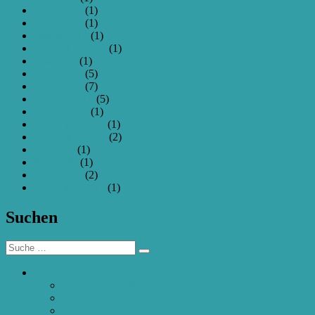
April 2020
(1)
April 2017
(1)
Januar 2017
(1)
November 2016
(1)
Mai 2016
(1)
April 2016
(5)
März 2016
(7)
Februar 2016
(5)
Januar 2016
(1)
Dezember 2015
(1)
September 2015
(2)
Juli 2015
(1)
Juni 2015
(1)
März 2015
(2)
Dezember 2013
(1)
Suchen
Suche
Suchen
nach:
Bauen
Spielzeug-Quad mit Kamera
250er FPV Racing Quad
Kamera-Hexacopter