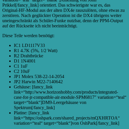
Prikkel[/fancy_link] orientiert. Das schwierigste war es, das
Original-HF-Modul aus der alten DX4e rauszulöten, ohne etwas zu
zerstören. Nach geglückter Operation ist die DX4 übrigens weiter
uneingeschränkt als Schüler-Funke nutzbar, denn der PPM-Output
auf der Rückseite ich nicht beeinträchtigt.
Diese Teile werden benötigt:
IC1 LD1117V33
R1 4.7K (5%, 1/2 Watt)
R2 Drahtbrücke
D1 1N4001
C1 1uF
C2 10uF
JP1 Molex 538-22-14-2054
JP2 Harwin M22-7140642
Gehäuse: [fancy_link
link=“http://www.horizonhobby.com/products/integrated-
case-for-jr-compatible-air-module-SPM6817″ variation=“teal“
target=“blank“]DM9-Leergehäuase von
Spektrum[/fancy_link]
Platine: [fancy_link
link=“https://oshpark.com/shared_projects/mQXHRTOA“
variation=“teal“ target=“blank“]von OshPark[/fancy_link]