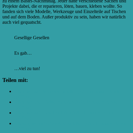
zu einem Bastel-Nachmittag. Jeder hatte verschiedene Sachen und
Projekte dabei, die er reparieren, löten, bauen, kleben wollte. So
fanden sich viele Modelle, Werkzeuge und Einzelteile auf Tischen
und auf dem Boden. Außer produktiv zu sein, haben wir natürlich
auch viel gequatscht.
Gesellige Gesellen
Es gab…
…viel zu tun!
Teilen mit:
Klick, um auf Facebook zu teilen (Wird in neuem Fenster
geöffnet)
Klick, um über Twitter zu teilen (Wird in neuem Fenster
geöffnet)
Klick, um auf Pocket zu teilen (Wird in neuem Fenster
geöffnet)
Klicken, um auf WhatsApp zu teilen (Wird in neuem Fenster
geöffnet)