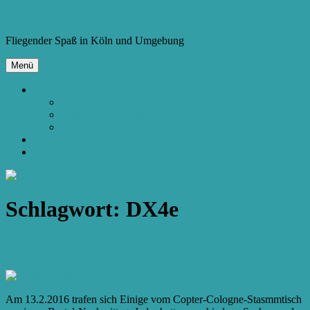
Zum
Copter.cologne
Inhalt
Fliegender Spaß in Köln und Umgebung
springen
Menü
Bauen
Spielzeug-Quad mit Kamera
250er FPV Racing Quad
Kamera-Hexacopter
Videos
Glossar
Schlagwort:
DX4e
Bastel-Treffen
Am 13.2.2016 trafen sich Einige vom Copter-Cologne-Stasmmtisch