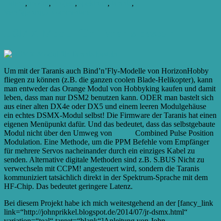
Latenz
,
modul
,
Projekt
,
spektrum
,
taranis
,
zu
Verzögerung
5 Kommentare
DSMX
Latenz-
DSMX-Modul für Taranis basteln
Test
Um mit der Taranis auch Bind’n’Fly-Modelle von HorizonHobby
fliegen zu können (z.B. die ganzen coolen Blade-Helikopter), kann
man entweder das Orange Modul von Hobbyking kaufen und damit
leben, dass man nur DSM2 benutzen kann. ODER man bastelt sich
aus einer alten DX4e oder DX5 und einem leeren Modulgehäuse
ein echtes DSMX-Modul selbst! Die Firmware der Taranis hat einen
eigenen Menüpunkt dafür. Und das bedeutet, dass das selbstgebaute
Modul nicht über den Umweg von
CPPM
Combined Pulse Position
Modulation. Eine Methode, um die PPM Befehle vom Empfänger
für mehrere Servos nacheinander durch ein einziges Kabel zu
senden. Alternative digitale Methoden sind z.B. S.BUS Nicht zu
verwechseln mit CCPM!
angesteuert wird, sondern die Taranis
kommuniziert tatsächlich direkt in der Spektrum-Sprache mit dem
HF-Chip. Das bedeutet geringere Latenz.
Bei diesem Projekt habe ich mich weitestgehend an der [fancy_link
link=“http://johnprikkel.blogspot.de/2014/07/jr-dsmx.html“
variation=“teal“ target=“blank“]Anleitung von John