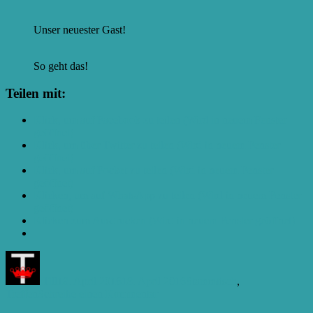
Unser neuester Gast!
So geht das!
Teilen mit:
Klick, um auf Facebook zu teilen (Wird in neuem Fenster
geöffnet)
Klick, um über Twitter zu teilen (Wird in neuem Fenster
geöffnet)
Klick, um auf Pocket zu teilen (Wird in neuem Fenster
geöffnet)
Klicken, um auf WhatsApp zu teilen (Wird in neuem Fenster
geöffnet)
Klicken zum Ausdrucken (Wird in neuem Fenster geöffnet)
Autor
Veröffentlicht
Kategorien
am
Till
18. April 2016
18. April 2016
Stammtisch
,
zu
Treffen
Schreibe einen Kommentar
C.C#7