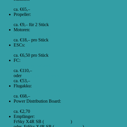
Talon 625
ca. €65,–
Propeller:
Hobbyking Karbon 12×5.5
ca. €9,– für 2 Stück
Motoren:
Quanum 3110 470kv
ca. €18,– pro Stück
ESCs:
Multistar 20A opto
ca. €6,50 pro Stück
FC:
Hobbyking Pixhawk
ca. €110,–
oder
Banggood Pixhawk
ca. €53,–
Flugakku:
Turnigy Heavy Duty 5000mAh 6S 60C LiPo
ca. €68,–
Power Distribution Board:
Tarot Hex PDB
ca. €2,70
Empfänger:
FrSky X4R SB (
von Banggood
)
oder FrSky X4R SB (
von Hobbyking
)