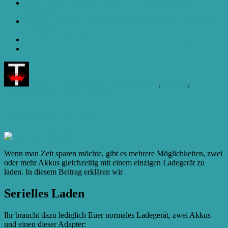
Klick, um auf Pocket zu teilen (Wird in neuem Fenster
geöffnet)
Klicken, um auf WhatsApp zu teilen (Wird in neuem Fenster
geöffnet)
Klicken zum Ausdrucken (Wird in neuem Fenster geöffnet)
Autor
Veröffentlicht
Kategorien
am
Till
11. April 2016
11. April 2016
Flugtag
,
Legales
,
zu
Treffen
Schreibe einen Kommentar
Wie
fliege
Akkus seriell laden
ich
legal?
Wenn man Zeit sparen möchte, gibt es mehrere Möglichkeiten, zwei
oder mehr Akkus gleichzeitig mit einem einzigen Ladegerät zu
laden. In diesem Beitrag erklären wir
Serielles Laden
Ihr braucht dazu lediglich Euer normales Ladegerät, zwei Akkus
und einen dieser Adapter: