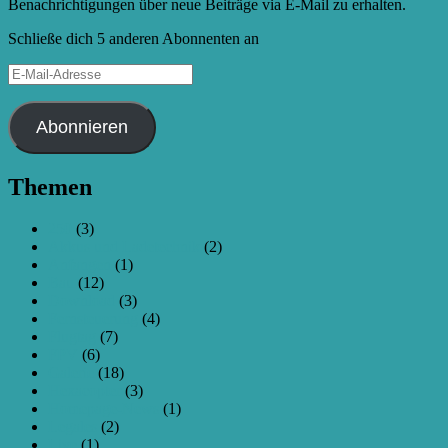
Benachrichtigungen über neue Beiträge via E-Mail zu erhalten.
Schließe dich 5 anderen Abonnenten an
E-
Mail-
Adresse
Abonnieren
Themen
250
(3)
Akkus und Ladetechnik
(2)
Anfangen
(1)
Bau
(12)
Download
(3)
Fernsteuerung
(4)
Flugtag
(7)
FPV
(6)
Galerie
(18)
Hexacopter
(3)
Homepage-News
(1)
Legales
(2)
Live
(1)