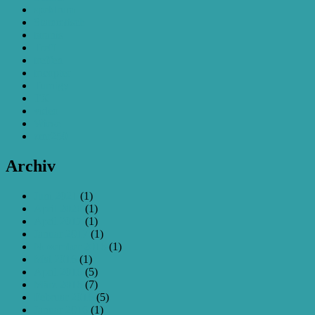
spektrum
Stammtisch
taranis
Treff
treffen
tricopter
Turnigy
TX
video
Wiese
zmr250
Archiv
Juni 2021
(1)
April 2020
(1)
April 2017
(1)
Januar 2017
(1)
November 2016
(1)
Mai 2016
(1)
April 2016
(5)
März 2016
(7)
Februar 2016
(5)
Januar 2016
(1)