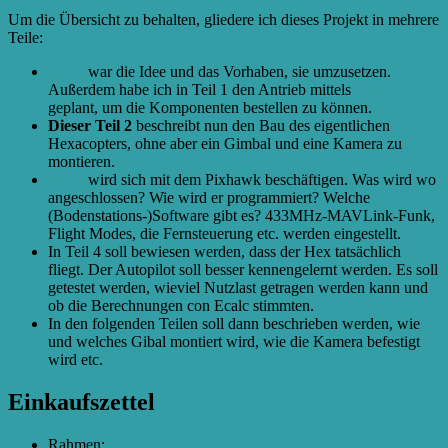
Um die Übersicht zu behalten, gliedere ich dieses Projekt in mehrere
Teile:
Teil 1
war die Idee und das Vorhaben, sie umzusetzen.
Außerdem habe ich in Teil 1 den Antrieb mittels
Ecalc
geplant, um die Komponenten bestellen zu können.
Dieser Teil 2
beschreibt nun den Bau des eigentlichen
Hexacopters, ohne aber ein Gimbal und eine Kamera zu
montieren.
Teil 3
wird sich mit dem Pixhawk beschäftigen. Was wird wo
angeschlossen? Wie wird er programmiert? Welche
(Bodenstations-)Software gibt es? 433MHz-MAVLink-Funk,
Flight Modes, die Fernsteuerung etc. werden eingestellt.
In Teil 4 soll bewiesen werden, dass der Hex tatsächlich
fliegt. Der Autopilot soll besser kennengelernt werden. Es soll
getestet werden, wieviel Nutzlast getragen werden kann und
ob die Berechnungen con Ecalc stimmten.
In den folgenden Teilen soll dann beschrieben werden, wie
und welches Gibal montiert wird, wie die Kamera befestigt
wird etc.
Einkaufszettel
Rahmen: