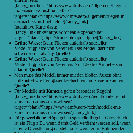
entfernt sein.
[fancy_link link=“https://www.dmfv.aero/allgemein/fliegen-
in-der-naehe-von-flughaefen/“
target=“blank“]https://www.dmfv.aero/allgemein/fliegen-in-
der-naehe-von-flughaefen/[/fancy_link]
Interaktive Karte dazu:
[fancy_link link=“https://droneable.openaip.net“
target=“blank“]https://droneable.openaip.net[/fancy_link]
Grüne Wiese:
Beim Fliegen außerhalb spezieller
Modellflugplätze von Vereinen: Das Modell darf nicht
schwerer sein als 5kg
Quelle?
Grüne Wiese:
Beim Fliegen außerhalb spezieller
Modellflugplätze von Vereinen: Nur Elektro-Antriebe sind
erlaubt.
Quelle?
Man muss das Modell immer mit den bloßen Augen ohne
Hilfsmittel wie Ferngläser beobachten und steuern können.
Quelle?
Für Modelle
mit Kamera
gelten besondere Regeln!
[fancy_link link=“https://www.dmfv.aero/recht/modelle-mit-
kamera-das-muss-man-wissen/“
target=“blank“]https://www.dmfv.aero/recht/modelle-mit-
kamera-das-muss-man-wissen/[/fancy_link]
Für
gewerbliche Flüge
gelten spezielle Regeln. Gewerblich
ist ein Flug z.B., wenn damit Geld verdient werden soll, wenn
er eine Dienstleitung darstellt oder wenn er im Rahmen der