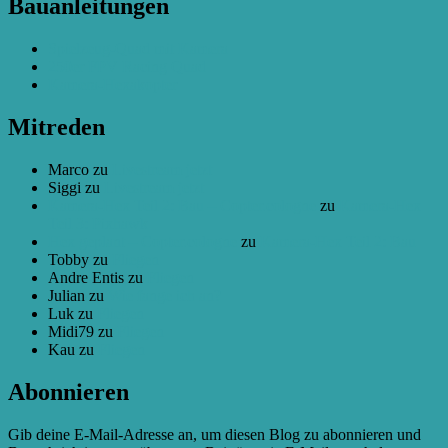
Bauanleitungen
Teil
2:
Spielzeug-Quad mit Kamera
Bau
250er FPV Racing Quad
Kamera-Hexakopter
Mitreden
Marco
zu
Livestream jetzt
Siggi
zu
Livestream jetzt
Kamera-Hex Teil 2: Bau – Copter.cologne
zu
Kamera-Hex
Teil 3: Pixhawk
Hex geplant – Copter.cologne
zu
Kamera-Hex Teil 2: Bau
Tobby
zu
Fliegen
Andre Entis
zu
Fliegen
Julian
zu
Wie fange ich an?
Luk
zu
Fliegen
Midi79
zu
Fliegen
Kau
zu
Fliegen
Abonnieren
Gib deine E-Mail-Adresse an, um diesen Blog zu abonnieren und