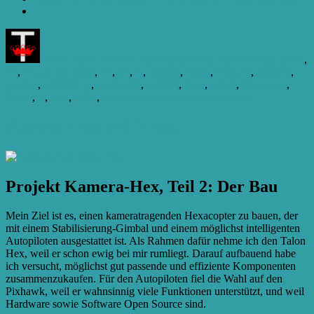
Autor
Veröffentlicht
Kategorien
Schl
am
Till
11. April 2016
10. April 2016
Akkus und Ladetechnik
2S
,
3S
,
4 button charger
,
4S
,
6S
,
A
,
adapter
,
Akku
,
Ampere
,
Batterie
,
charger
,
hobbyking
,
Ladegerät
,
parallel
,
Rate
,
seriell
,
Spannung
,
zu
Strom
,
V
,
Volt
,
Zelle
,
Zellen
Schreibe einen Kommentar
Akkus
seriell
Kamera-Hex Teil 2: Bau
laden
Projekt Kamera-Hex, Teil 2: Der Bau
Mein Ziel ist es, einen kameratragenden Hexacopter zu bauen, der
mit einem Stabilisierung-Gimbal und einem möglichst intelligenten
Autopiloten ausgestattet ist. Als Rahmen dafür nehme ich den Talon
Hex, weil er schon ewig bei mir rumliegt. Darauf aufbauend habe
ich versucht, möglichst gut passende und effiziente Komponenten
zusammenzukaufen. Für den Autopiloten fiel die Wahl auf den
Pixhawk, weil er wahnsinnig viele Funktionen unterstützt, und weil
Hardware sowie Software Open Source sind.