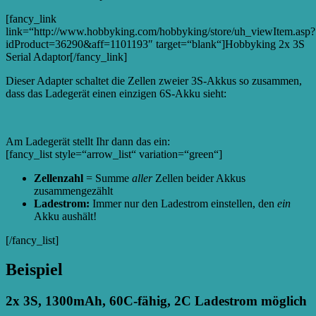
[fancy_link
link=“http://www.hobbyking.com/hobbyking/store/uh_viewItem.asp?
idProduct=36290&aff=1101193″ target=“blank“]Hobbyking 2x 3S
Serial Adaptor[/fancy_link]
Dieser Adapter schaltet die Zellen zweier 3S-Akkus so zusammen,
dass das Ladegerät einen einzigen 6S-Akku sieht:
Am Ladegerät stellt Ihr dann das ein:
[fancy_list style=“arrow_list“ variation=“green“]
Zellenzahl
= Summe
aller
Zellen beider Akkus
zusammengezählt
Ladestrom:
Immer nur den Ladestrom einstellen, den
ein
Akku aushält!
[/fancy_list]
Beispiel
2x 3S, 1300mAh, 60C-fähig, 2C Ladestrom möglich