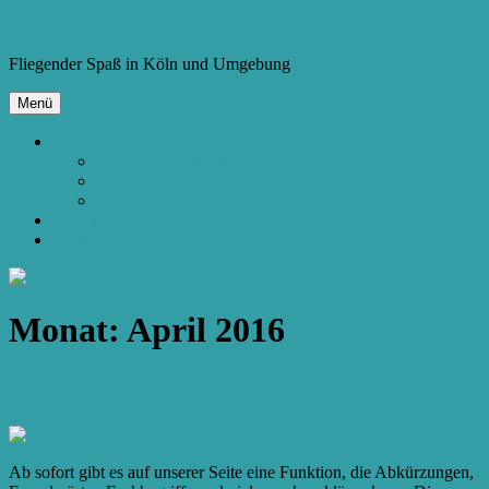
Zum
Copter.cologne
Inhalt
Fliegender Spaß in Köln und Umgebung
springen
Menü
Bauen
Spielzeug-Quad mit Kamera
250er FPV Racing Quad
Kamera-Hexacopter
Videos
Glossar
Monat:
April 2016
Neues Glossar
Ab sofort gibt es auf unserer Seite eine Funktion, die Abkürzungen,