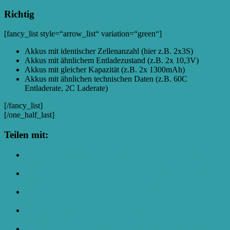
Richtig
[fancy_list style=“arrow_list“ variation=“green“]
Akkus mit identischer Zellenanzahl (hier z.B. 2x3S)
Akkus mit ähnlichem Entladezustand (z.B. 2x 10,3V)
Akkus mit gleicher Kapazität (z.B. 2x 1300mAh)
Akkus mit ähnlichen technischen Daten (z.B. 60C
Entladerate, 2C Laderate)
[/fancy_list]
[/one_half_last]
Teilen mit:
Klick, um auf Facebook zu teilen (Wird in neuem Fenster
geöffnet)
Klick, um über Twitter zu teilen (Wird in neuem Fenster
geöffnet)
Klick, um auf Pocket zu teilen (Wird in neuem Fenster
geöffnet)
Klicken, um auf WhatsApp zu teilen (Wird in neuem Fenster
geöffnet)
Klicken zum Ausdrucken (Wird in neuem Fenster geöffnet)