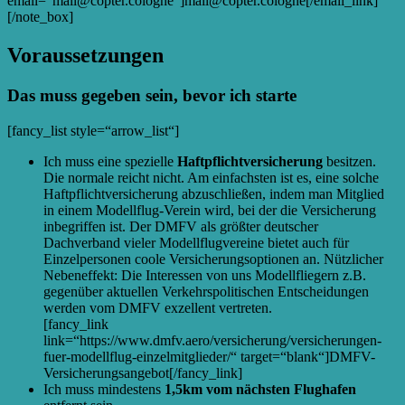
email=“mail@copter.cologne“]mail@copter.cologne[/email_link]
[/note_box]
Voraussetzungen
Das muss gegeben sein, bevor ich starte
[fancy_list style=“arrow_list“]
Ich muss eine spezielle
Haftpflichtversicherung
besitzen.
Die normale reicht nicht. Am einfachsten ist es, eine solche
Haftpflichtversicherung abzuschließen, indem man Mitglied
in einem Modellflug-Verein wird, bei der die Versicherung
inbegriffen ist. Der DMFV als größter deutscher
Dachverband vieler Modellflugvereine bietet auch für
Einzelpersonen coole Versicherungsoptionen an. Nützlicher
Nebeneffekt: Die Interessen von uns Modellfliegern z.B.
gegenüber aktuellen Verkehrspolitischen Entscheidungen
werden vom DMFV exzellent vertreten.
[fancy_link
link=“https://www.dmfv.aero/versicherung/versicherungen-
fuer-modellflug-einzelmitglieder/“ target=“blank“]DMFV-
Versicherungsangebot[/fancy_link]
Ich muss mindestens
1,5km vom nächsten Flughafen