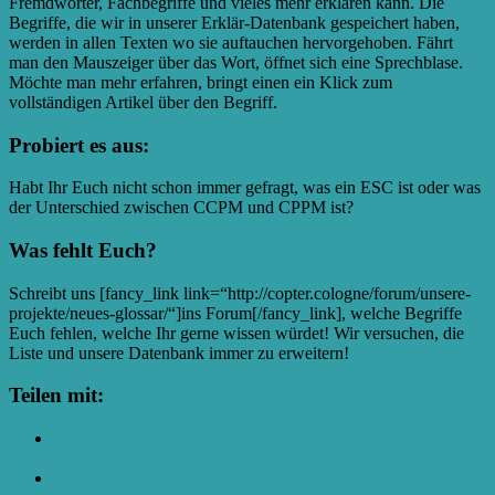
Fremdwörter, Fachbegriffe und vieles mehr erklären kann. Die
Begriffe, die wir in unserer Erklär-Datenbank gespeichert haben,
werden in allen Texten wo sie auftauchen hervorgehoben. Fährt
man den Mauszeiger über das Wort, öffnet sich eine Sprechblase.
Möchte man mehr erfahren, bringt einen ein Klick zum
vollständigen Artikel über den Begriff.
Probiert es aus:
Habt Ihr Euch nicht schon immer gefragt, was ein ESC ist oder was
der Unterschied zwischen CCPM und CPPM ist?
Was fehlt Euch?
Schreibt uns [fancy_link link=“http://copter.cologne/forum/unsere-
projekte/neues-glossar/“]ins Forum[/fancy_link], welche Begriffe
Euch fehlen, welche Ihr gerne wissen würdet! Wir versuchen, die
Liste und unsere Datenbank immer zu erweitern!
Teilen mit:
Klick, um auf Facebook zu teilen (Wird in neuem Fenster
geöffnet)
Klick, um über Twitter zu teilen (Wird in neuem Fenster