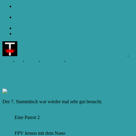
geöffnet)
Klick, um auf Pocket zu teilen (Wird in neuem Fenster
geöffnet)
Klicken, um auf WhatsApp zu teilen (Wird in neuem Fenster
geöffnet)
Klicken zum Ausdrucken (Wird in neuem Fenster geöffnet)
Autor
Veröffentlicht
Kategorien
Schlagwört
am
Till
20. April 2016
21. April 2016
Homepage-News
glossar
,
hover
,
link
,
Pop up
,
Sprechblase
,
Stichwort
Schreibe einen
zu
Kommentar
Neues
Glossar
C.C#7
Der 7. Stammtisch war wieder mal sehr gut besucht.
Eine Parrot 2
FPV lernen mit dem Nano