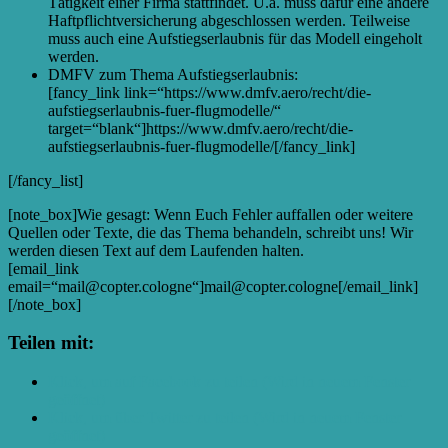
Tätigkeit einer Firma stattfindet. U.a. muss dafür eine andere
Haftpflichtversicherung abgeschlossen werden. Teilweise
muss auch eine Aufstiegserlaubnis für das Modell eingeholt
werden.
DMFV zum Thema Aufstiegserlaubnis:
[fancy_link link=“https://www.dmfv.aero/recht/die-
aufstiegserlaubnis-fuer-flugmodelle/“
target=“blank“]https://www.dmfv.aero/recht/die-
aufstiegserlaubnis-fuer-flugmodelle/[/fancy_link]
[/fancy_list]
[note_box]Wie gesagt: Wenn Euch Fehler auffallen oder weitere
Quellen oder Texte, die das Thema behandeln, schreibt uns! Wir
werden diesen Text auf dem Laufenden halten.
[email_link
email=“mail@copter.cologne“]mail@copter.cologne[/email_link]
[/note_box]
Teilen mit:
Klick, um auf Facebook zu teilen (Wird in neuem Fenster
geöffnet)
Klick, um über Twitter zu teilen (Wird in neuem Fenster
geöffnet)