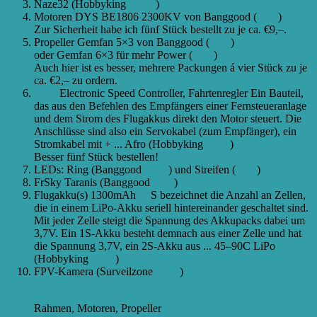
Naze32 (Hobbyking
Link
)
Motoren DYS BE1806 2300KV von Banggood (
Link
)
Zur Sicherheit habe ich fünf Stück bestellt zu je ca. €9,–.
Propeller Gemfan 5×3 von Banggood (
Link
)
oder Gemfan 6×3 für mehr Power (
Link
)
Auch hier ist es besser, mehrere Packungen á vier Stück zu je
ca. €2,– zu ordern.
ESCs
Electronic Speed Controller, Fahrtenregler Ein Bauteil,
das aus den Befehlen des Empfängers einer Fernsteueranlage
und dem Strom des Flugakkus direkt den Motor steuert. Die
Anschlüsse sind also ein Servokabel (zum Empfänger), ein
Stromkabel mit + ...
Afro (Hobbyking
Link
)
Besser fünf Stück bestellen!
LEDs: Ring (Banggood
Link
) und Streifen (
Link
)
FrSky Taranis (Banggood
Link
)
Flugakku(s) 1300mAh
3S
S bezeichnet die Anzahl an Zellen,
die in einem LiPo-Akku seriell hintereinander geschaltet sind.
Mit jeder Zelle steigt die Spannung des Akkupacks dabei um
3,7V. Ein 1S-Akku besteht demnach aus einer Zelle und hat
die Spannung 3,7V, ein 2S-Akku aus ...
45–90C LiPo
(Hobbyking
Link
)
FPV-Kamera (Surveilzone
Link
)
Rahmen, Motoren, Propeller