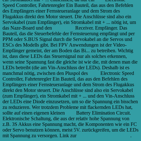
Speed Controller, Fahrtenregler Ein Bauteil, das aus den Befehlen
des Empfängers einer Fernsteueranlage und dem Strom des
Flugakkus direkt den Motor steuert. Die Anschlüsse sind also ein
Servokabel (zum Empfänger), ein Stromkabel mit + ...
nötig ist, um
das Naze-Board und den
Empfänger
Receiver. Empfänger. Das
Bauteil, das die Steuerbefehle der Fernsteuerung empfängt und per
PPM oder S.BUS Signal durch die Servokabel an die Servos und
ESCs des Modells gibt. Bei FPV Anwendungen ist der Video-
Empfänger gemeint, der am Boden das Bi...
zu betreiben. Wichtig
ist, dass diese LEDs das Steuersignal nur als solches erkennen,
wenn seine Spannung fast die gleiche ist wie die, mit denen man die
LEDs betreibt (die am Vin-Anschluss der LEDs). Deshalb ist es
manchmal nötig, zwischen den Pluspol des
ESCs
Electronic Speed
Controller, Fahrtenregler Ein Bauteil, das aus den Befehlen des
Empfängers einer Fernsteueranlage und dem Strom des Flugakkus
direkt den Motor steuert. Die Anschlüsse sind also ein Servokabel
(zum Empfänger), ein Stromkabel mit + ...
und den Vin-Anschluss
der LEDs eine Diode einzusetzen, um so die Spannung ein bisschen
zu reduzieren. Wer trotzdem Probleme mit flackernden LEDs hat,
sollte auf einen eigenen kleinen
BEC
Battery Elimination Circuit.
Elektronische Schaltung, die aus der relativ hohe Spannung von
z.B. 3S Akkus eine Spannung macht, die Komponenten wie ein FC
oder Servo benutzen können, meist 5V.
zurückgreifen, um die LEDs
mit Spannung zu versorgen. Link zur
Original-Dokumentation
.