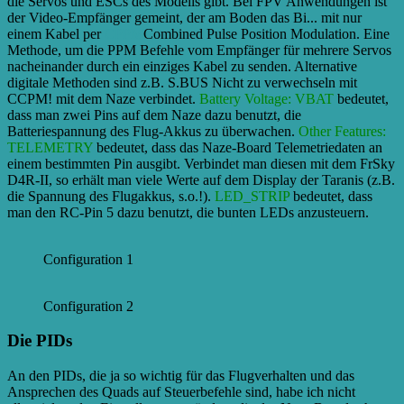
die Servos und ESCs des Modells gibt. Bei FPV Anwendungen ist
der Video-Empfänger gemeint, der am Boden das Bi...
mit nur
einem Kabel per
CPPM
Combined Pulse Position Modulation. Eine
Methode, um die PPM Befehle vom Empfänger für mehrere Servos
nacheinander durch ein einziges Kabel zu senden. Alternative
digitale Methoden sind z.B. S.BUS Nicht zu verwechseln mit
CCPM!
mit dem Naze verbindet.
Battery Voltage: VBAT
bedeutet,
dass man zwei Pins auf dem Naze dazu benutzt, die
Batteriespannung des Flug-Akkus zu überwachen.
Other Features:
TELEMETRY
bedeutet, dass das Naze-Board Telemetriedaten an
einem bestimmten Pin ausgibt. Verbindet man diesen mit dem FrSky
D4R-II, so erhält man viele Werte auf dem Display der Taranis (z.B.
die Spannung des Flugakkus, s.o.!).
LED_STRIP
bedeutet, dass
man den RC-Pin 5 dazu benutzt, die bunten LEDs anzusteuern.
Configuration 1
Configuration 2
Die PIDs
An den PIDs, die ja so wichtig für das Flugverhalten und das
Ansprechen des Quads auf Steuerbefehle sind, habe ich nicht