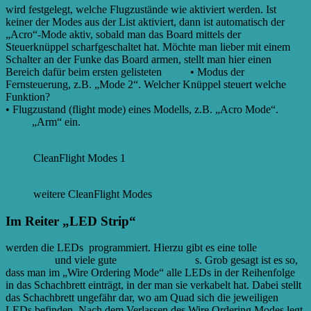
wird festgelegt, welche Flugzustände wie aktiviert werden. Ist
keiner der Modes aus der List aktiviert, dann ist automatisch der
„Acro“-Mode aktiv, sobald man das Board mittels der
Steuerknüppel scharfgeschaltet hat. Möchte man lieber mit einem
Schalter an der Funke das Board armen, stellt man hier einen
Bereich dafür beim ersten gelisteten
Mode
• Modus der
Fernsteuerung, z.B. „Mode 2“. Welcher Knüppel steuert welche
Funktion?
• Flugzustand (flight mode) eines Modells, z.B. „Acro Mode“.
More
„Arm“ ein.
CleanFlight Modes 1
weitere CleanFlight Modes
Im Reiter „LED Strip“
werden die LEDs programmiert. Hierzu gibt es eine tolle
Anleitung
und viele gute
YouTube-Video
s. Grob gesagt ist es so,
dass man im „Wire Ordering Mode“ alle LEDs in der Reihenfolge
in das Schachbrett einträgt, in der man sie verkabelt hat. Dabei stellt
das Schachbrett ungefähr dar, wo am Quad sich die jeweiligen
LEDs befinden. Nach dem Verlassen des Wire Ordering Modes legt