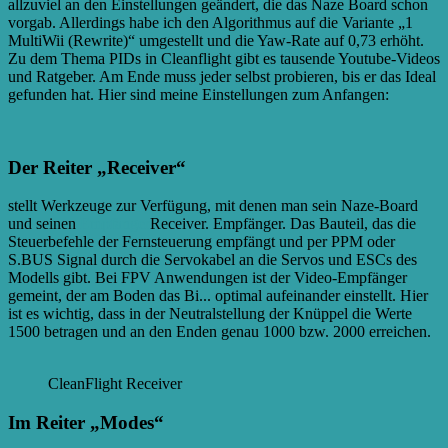
allzuviel an den Einstellungen geändert, die das Naze Board schon
vorgab. Allerdings habe ich den Algorithmus auf die Variante „1
MultiWii (Rewrite)“ umgestellt und die Yaw-Rate auf 0,73 erhöht.
Zu dem Thema PIDs in Cleanflight gibt es tausende Youtube-Videos
und Ratgeber. Am Ende muss jeder selbst probieren, bis er das Ideal
gefunden hat. Hier sind meine Einstellungen zum Anfangen:
Der Reiter „Receiver“
stellt Werkzeuge zur Verfügung, mit denen man sein Naze-Board
und seinen
Empfänger
Receiver. Empfänger. Das Bauteil, das die
Steuerbefehle der Fernsteuerung empfängt und per PPM oder
S.BUS Signal durch die Servokabel an die Servos und ESCs des
Modells gibt. Bei FPV Anwendungen ist der Video-Empfänger
gemeint, der am Boden das Bi...
optimal aufeinander einstellt. Hier
ist es wichtig, dass in der Neutralstellung der Knüppel die Werte
1500 betragen und an den Enden genau 1000 bzw. 2000 erreichen.
CleanFlight Receiver
Im Reiter „Modes“