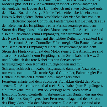
Modells gibt. Bei FPV Anwendungen ist der Video-Empfänger
gemeint, der am Boden das Bi...
habe ich mit etwas Klettband unter
dem Naze-Board befestigt. Für die Telemetrie habe ich ein extra
kurzes Kabel gelötet. Beim Anschließen der vier Stecker von den
ESCs
Electronic Speed Controller, Fahrtenregler Ein Bauteil, das aus
den Befehlen des Empfängers einer Fernsteueranlage und dem
Strom des Flugakkus direkt den Motor steuert. Die Anschlüsse sind
also ein Servokabel (zum Empfänger), ein Stromkabel mit + ...
an
das Naze-Board muss man auf die richtige Reihenfolge achten! Bei
ESC
Electronic Speed Controller, Fahrtenregler Ein Bauteil, das aus
den Befehlen des Empfängers einer Fernsteueranlage und dem
Strom des Flugakkus direkt den Motor steuert. Die Anschlüsse sind
also ein Servokabel (zum Empfänger), ein Stromkabel mit + ...
2
und 3 habe ich das rote Kabel aus den Servosteckern
herausgezogen, den Kontakt zurückgebogen und mit
Schrumpfschlauch am Kabel festgemacht, damit das Naze Board
nur vom ersten
ESC
Electronic Speed Controller, Fahrtenregler Ein
Bauteil, das aus den Befehlen des Empfängers einer
Fernsteueranlage und dem Strom des Flugakkus direkt den Motor
steuert. Die Anschlüsse sind also ein Servokabel (zum Empfänger),
ein Stromkabel mit + ...
mit 5V versorgt wird. Auch beim 4.
ESC
Electronic Speed Controller, Fahrtenregler Ein Bauteil, das aus den
Befehlen des Empfängers einer Fernsteueranlage und dem Strom
des Flugakkus direkt den Motor steuert. Die Anschlüsse sind also