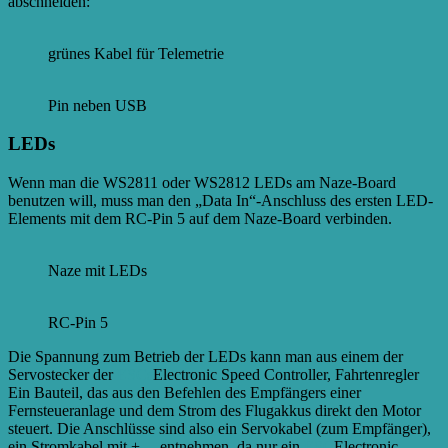
abschneiden:
grünes Kabel für Telemetrie
Pin neben USB
LEDs
Wenn man die WS2811 oder WS2812 LEDs am Naze-Board
benutzen will, muss man den „Data In“-Anschluss des ersten LED-
Elements mit dem RC-Pin 5 auf dem Naze-Board verbinden.
Naze mit LEDs
RC-Pin 5
Die Spannung zum Betrieb der LEDs kann man aus einem der
Servostecker der
ESCs
Electronic Speed Controller, Fahrtenregler
Ein Bauteil, das aus den Befehlen des Empfängers einer
Fernsteueranlage und dem Strom des Flugakkus direkt den Motor
steuert. Die Anschlüsse sind also ein Servokabel (zum Empfänger),
ein Stromkabel mit + ...
entnehmen, da nur ein
ESC
Electronic