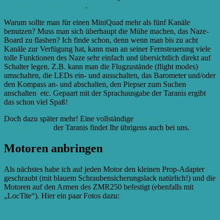
How To Upgrade D4R-II
.
Warum sollte man für einen MiniQuad mehr als fünf Kanäle
benutzen? Muss man sich überhaupt die Mühe machen, das Naze-
Board zu flashen? Ich finde schon, denn wenn man bis zu acht
Kanäle zur Verfügung hat, kann man an seiner Fernsteuerung viele
tolle Funktionen des Naze sehr einfach und übersichtlich direkt auf
Schalter legen. Z.B. kann man die Flugzustände (flight modes)
umschalten, die LEDs ein- und ausschalten, das Barometer und/oder
den Kompass an- und abschalten, den Piepser zum Suchen
anschalten etc. Gepaart mit der Sprachausgabe der Taranis ergibt
das schon viel Spaß!
Doch dazu später mehr! Eine vollständige
Anleitung zum
Programmieren
der Taranis findet Ihr übrigens auch bei uns.
Motoren anbringen
Als nächstes habe ich auf jeden Motor den kleinen Prop-Adapter
geschraubt (mit blauem Schraubensicherungslack natürlich!) und die
Motoren auf den Armen des ZMR250 befestigt (ebenfalls mit
„LocTite“). Hier ein paar Fotos dazu: