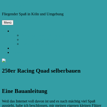
Zum
Copter.cologne
Inhalt
Fliegender Spaß in Köln und Umgebung
springen
Menü
Bauen
Spielzeug-Quad mit Kamera
250er FPV Racing Quad
Kamera-Hexacopter
Videos
Glossar
250er Racing Quad selberbauen
Eine Bauanleitung
Weil das Internet voll davon ist und es nach mächtig viel Spaß
aussieht, habe ich beschlossen, mir meinen eigenen kleinen Flitzer