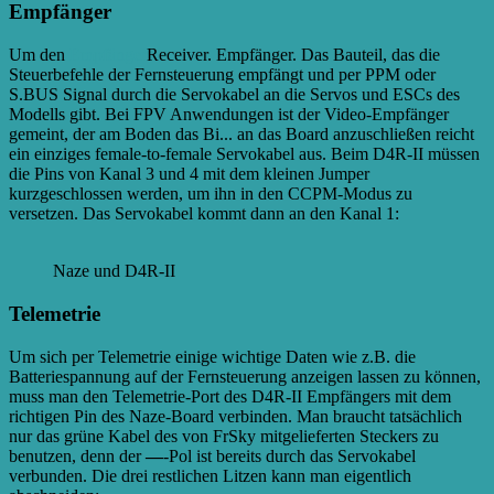
Empfänger
Um den
Empfänger
Receiver. Empfänger. Das Bauteil, das die
Steuerbefehle der Fernsteuerung empfängt und per PPM oder
S.BUS Signal durch die Servokabel an die Servos und ESCs des
Modells gibt. Bei FPV Anwendungen ist der Video-Empfänger
gemeint, der am Boden das Bi...
an das Board anzuschließen reicht
ein einziges female-to-female Servokabel aus. Beim D4R-II müssen
die Pins von Kanal 3 und 4 mit dem kleinen Jumper
kurzgeschlossen werden, um ihn in den CCPM-Modus zu
versetzen. Das Servokabel kommt dann an den Kanal 1:
Naze und D4R-II
Telemetrie
Um sich per Telemetrie einige wichtige Daten wie z.B. die
Batteriespannung auf der Fernsteuerung anzeigen lassen zu können,
muss man den Telemetrie-Port des D4R-II Empfängers mit dem
richtigen Pin des Naze-Board verbinden. Man braucht tatsächlich
nur das grüne Kabel des von FrSky mitgelieferten Steckers zu
benutzen, denn der
—
-Pol ist bereits durch das Servokabel
verbunden. Die drei restlichen Litzen kann man eigentlich