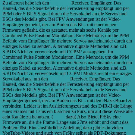
Zu allererst habe ich den
Empfänger
Receiver. Empfänger. Das
Bauteil, das die Steuerbefehle der Fernsteuerung empfängt und per
PPM oder S.BUS Signal durch die Servokabel an die Servos und
ESCs des Modells gibt. Bei FPV Anwendungen ist der Video-
Empfänger gemeint, der am Boden das Bi...
mit einer neuen
Firmware geflasht, die es gestattet, mehr als sechs Kanäle per
CPPM
Combined Pulse Position Modulation. Eine Methode, um die PPM
Befehle vom Empfänger für mehrere Servos nacheinander durch ein
einziges Kabel zu senden. Alternative digitale Methoden sind z.B.
S.BUS Nicht zu verwechseln mit CCPM!
auszugeben. Im
CPPM
Combined Pulse Position Modulation. Eine Methode, um die PPM
Befehle vom Empfänger für mehrere Servos nacheinander durch ein
einziges Kabel zu senden. Alternative digitale Methoden sind z.B.
S.BUS Nicht zu verwechseln mit CCPM!
Modus reicht ein einziges
Servokabel aus, um den
Empfänger
Receiver. Empfänger. Das
Bauteil, das die Steuerbefehle der Fernsteuerung empfängt und per
PPM oder S.BUS Signal durch die Servokabel an die Servos und
ESCs des Modells gibt. Bei FPV Anwendungen ist der Video-
Empfänger gemeint, der am Boden das Bi...
mit dem Naze-Board zu
verbinden. Leider ist im Auslieferungszustand des D4R-II die Länge
eines Frames mit 17ms ein bisschen zu kurz, um auf diese Weise alle
acht Kanäle zu benutzen. (
Video
dazu) Also Bietet FrSky eine
Firmware an, die die Frame-Länge aus 27ms erhöht und damit das
Problem löst. Eine ausführliche Anleitung dazu gibt es in vielen
YouTube-Videos und auch von FrSky selbst als PDF-Dokument: