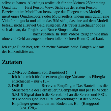
selbst zu bauen. Allerdings wollte ich für den kleinen 250er racing
Quad mit
FPV
First Person View. Sicht aus der ersten Person.
Bezeichnet im Modellbau heutzutage das Fliegen eines Modells,
meist eines Quadrocopters oder Motorseglers, indem man durch eine
Videobrille guckt und allein das Bild sieht, das eine auf dem Modell
befes...
nicht allzuviel Geld ausgeben. Als treuer Zuschauer bot es
sich also an, das Projekt von Bruce Simpson alias
RCModelReviews
nachzubauen. In fünf Videos zeigt er, wie man
ohne viel Geld auszugeben einen tollen kleinen Renn-Quad baut.
Ich zeige Euch hier, wie ich meine Variante baue. Fangen wir mit
der Einkaufsliste an:
Zutaten
ZMR250 Rahmen von Banggood (
Link
)
Ich habe mich für die extrem günstige Variante aus Fiberglas
entschieden – nur €15,–!
D4R-II
Empfänger
Receiver. Empfänger. Das Bauteil, das die
Steuerbefehle der Fernsteuerung empfängt und per PPM oder
S.BUS Signal durch die Servokabel an die Servos und ESCs
des Modells gibt. Bei FPV Anwendungen ist der Video-
Empfänger gemeint, der am Boden das Bi...
(Banggood
Link
) ca. €28,–