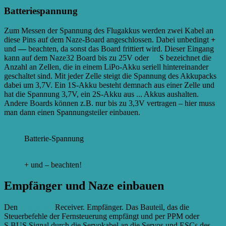
Batteriespannung
Zum Messen der Spannung des Flugakkus werden zwei Kabel an
diese Pins auf dem Naze-Board angeschlossen. Dabei unbedingt
+
und
—
beachten, da sonst das Board frittiert wird. Dieser Eingang
kann auf dem Naze32 Board bis zu 25V oder
6S
S bezeichnet die
Anzahl an Zellen, die in einem LiPo-Akku seriell hintereinander
geschaltet sind. Mit jeder Zelle steigt die Spannung des Akkupacks
dabei um 3,7V. Ein 1S-Akku besteht demnach aus einer Zelle und
hat die Spannung 3,7V, ein 2S-Akku aus ...
Akkus aushalten.
Andere Boards können z.B. nur bis zu 3,3V vertragen – hier muss
man dann einen Spannungsteiler einbauen.
Batterie-Spannung
+ und – beachten!
Empfänger und Naze einbauen
Den
Empfänger
Receiver. Empfänger. Das Bauteil, das die
Steuerbefehle der Fernsteuerung empfängt und per PPM oder
S.BUS Signal durch die Servokabel an die Servos und ESCs des