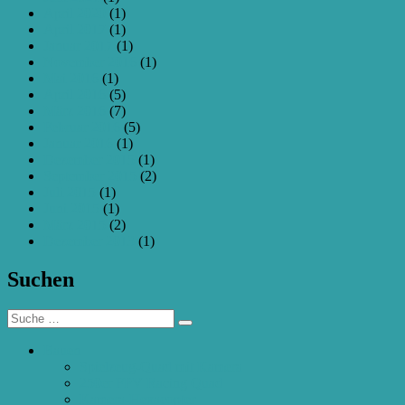
April 2020
(1)
April 2017
(1)
Januar 2017
(1)
November 2016
(1)
Mai 2016
(1)
April 2016
(5)
März 2016
(7)
Februar 2016
(5)
Januar 2016
(1)
Dezember 2015
(1)
September 2015
(2)
Juli 2015
(1)
Juni 2015
(1)
März 2015
(2)
Dezember 2013
(1)
Suchen
Suche
Suchen
nach:
Bauen
Spielzeug-Quad mit Kamera
250er FPV Racing Quad
Kamera-Hexacopter