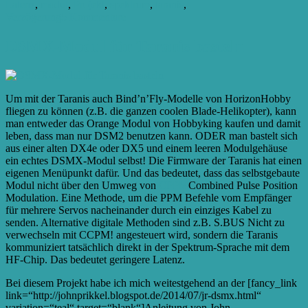
Latenz
,
modul
,
Projekt
,
spektrum
,
taranis
,
zu
Verzögerung
5 Kommentare
DSMX
Latenz-
DSMX-Modul für Taranis basteln
Test
Um mit der Taranis auch Bind’n’Fly-Modelle von HorizonHobby
fliegen zu können (z.B. die ganzen coolen Blade-Helikopter), kann
man entweder das Orange Modul von Hobbyking kaufen und damit
leben, dass man nur DSM2 benutzen kann. ODER man bastelt sich
aus einer alten DX4e oder DX5 und einem leeren Modulgehäuse
ein echtes DSMX-Modul selbst! Die Firmware der Taranis hat einen
eigenen Menüpunkt dafür. Und das bedeutet, dass das selbstgebaute
Modul nicht über den Umweg von
CPPM
Combined Pulse Position
Modulation. Eine Methode, um die PPM Befehle vom Empfänger
für mehrere Servos nacheinander durch ein einziges Kabel zu
senden. Alternative digitale Methoden sind z.B. S.BUS Nicht zu
verwechseln mit CCPM!
angesteuert wird, sondern die Taranis
kommuniziert tatsächlich direkt in der Spektrum-Sprache mit dem
HF-Chip. Das bedeutet geringere Latenz.
Bei diesem Projekt habe ich mich weitestgehend an der [fancy_link
link=“http://johnprikkel.blogspot.de/2014/07/jr-dsmx.html“
variation=“teal“ target=“blank“]Anleitung von John