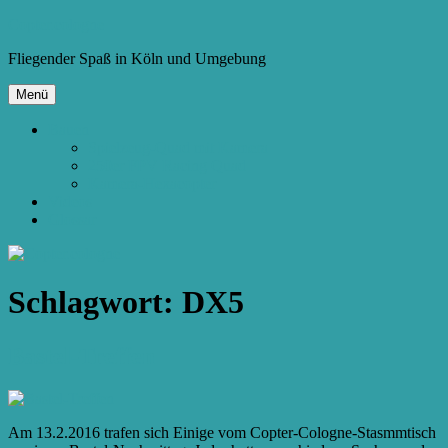
Zum
Copter.cologne
Inhalt
Fliegender Spaß in Köln und Umgebung
springen
Menü
Bauen
Spielzeug-Quad mit Kamera
250er FPV Racing Quad
Kamera-Hexacopter
Videos
Glossar
Schlagwort:
DX5
Bastel-Treffen
Am 13.2.2016 trafen sich Einige vom Copter-Cologne-Stasmmtisch