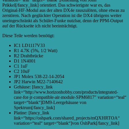
Prikkel[/fancy_link] orientiert. Das schwierigste war es, das
Original-HF-Modul aus der alten DX4e rauszulöten, ohne etwas zu
zerstören. Nach geglückter Operation ist die DX4 übrigens weiter
uneingeschränkt als Schüler-Funke nutzbar, denn der PPM-Output
auf der Rückseite ich nicht beeinträchtigt.
Diese Teile werden benötigt:
IC1 LD1117V33
R1 4.7K (5%, 1/2 Watt)
R2 Drahtbrücke
D1 1N4001
C1 1uF
C2 10uF
JP1 Molex 538-22-14-2054
JP2 Harwin M22-7140642
Gehäuse: [fancy_link
link=“http://www.horizonhobby.com/products/integrated-
case-for-jr-compatible-air-module-SPM6817″ variation=“teal“
target=“blank“]DM9-Leergehäuase von
Spektrum[/fancy_link]
Platine: [fancy_link
link=“https://oshpark.com/shared_projects/mQXHRTOA“
variation=“teal“ target=“blank“]von OshPark[/fancy_link]