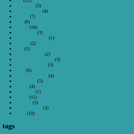
Bau
(12)
Download
(3)
Fernsteuerung
(4)
Flugtag
(7)
FPV
(6)
Galerie
(18)
Hexacopter
(3)
Homepage-News
(1)
Legales
(2)
Live
(1)
Programmieren
(2)
Projekt Kamera-Hex
(3)
Projekt ZMR250
(3)
Quad
(6)
Spielzeug-Copter
(4)
Stammtisch
(5)
Taranis
(4)
Telemetrie
(1)
Treffen
(11)
Tricopter
(3)
Uncategorized
(3)
Video
(10)
tags