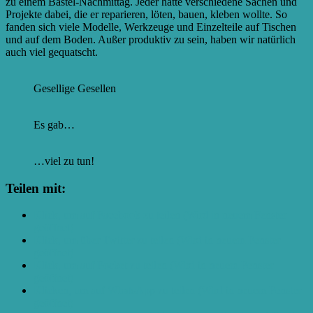
zu einem Bastel-Nachmittag. Jeder hatte verschiedene Sachen und
Projekte dabei, die er reparieren, löten, bauen, kleben wollte. So
fanden sich viele Modelle, Werkzeuge und Einzelteile auf Tischen
und auf dem Boden. Außer produktiv zu sein, haben wir natürlich
auch viel gequatscht.
Gesellige Gesellen
Es gab…
…viel zu tun!
Teilen mit:
Klick, um auf Facebook zu teilen (Wird in neuem Fenster
geöffnet)
Klick, um über Twitter zu teilen (Wird in neuem Fenster
geöffnet)
Klick, um auf Pocket zu teilen (Wird in neuem Fenster
geöffnet)
Klicken, um auf WhatsApp zu teilen (Wird in neuem Fenster
geöffnet)