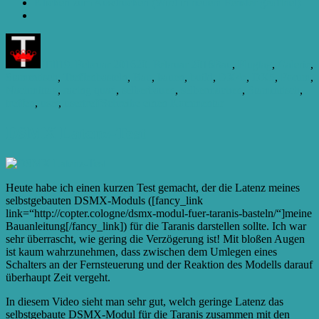
Klicken zum Ausdrucken (Wird in neuem Fenster geöffnet)
Autor
Veröffentlicht
Kategorien
am
Till
19. Februar 2016
20. Februar 2016
Bau
,
Flugtag
,
Galerie
,
Schlagwörter
Stammtisch
,
Treffen
basteln
,
Bau
,
bauen
,
build
,
DX4e
,
DX5
,
Forum
,
Nachmittag
,
racing quad
,
selberbauen
,
selbermachen
,
Stammtisch
,
zu
treffen
,
user
,
usertreff
Schreibe einen Kommentar
Bastel-
Treffen
DSMX Latenz-Test
Heute habe ich einen kurzen Test gemacht, der die Latenz meines
selbstgebauten DSMX-Moduls ([fancy_link
link=“http://copter.cologne/dsmx-modul-fuer-taranis-basteln/“]meine
Bauanleitung[/fancy_link]) für die Taranis darstellen sollte. Ich war
sehr überrascht, wie gering die Verzögerung ist! Mit bloßen Augen
ist kaum wahrzunehmen, dass zwischen dem Umlegen eines
Schalters an der Fernsteuerung und der Reaktion des Modells darauf
überhaupt Zeit vergeht.
In diesem Video sieht man sehr gut, welch geringe Latenz das
selbstgebaute DSMX-Modul für die Taranis zusammen mit den