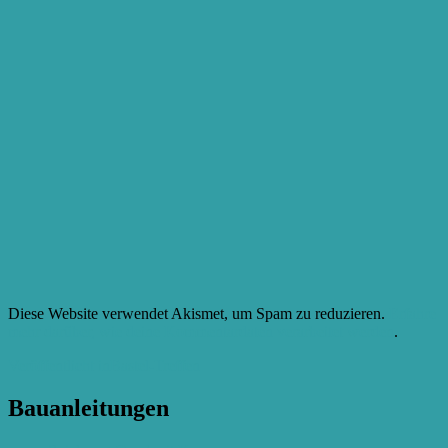
Diese Website verwendet Akismet, um Spam zu reduzieren.
Erfahre
mehr darüber, wie deine Kommentardaten verarbeitet werden
.
Beitragsnavigation
Veröffentlicht in
Bastel-Treffen
Bauanleitungen