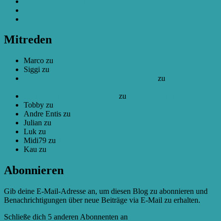
Spielzeug-Quad mit Kamera
250er FPV Racing Quad
Kamera-Hexakopter
Mitreden
Marco
zu
Livestream jetzt
Siggi
zu
Livestream jetzt
Kamera-Hex Teil 2: Bau – Copter.cologne
zu
Kamera-Hex
Teil 3: Pixhawk
Hex geplant – Copter.cologne
zu
Kamera-Hex Teil 2: Bau
Tobby
zu
Fliegen
Andre Entis
zu
Fliegen
Julian
zu
Wie fange ich an?
Luk
zu
Fliegen
Midi79
zu
Fliegen
Kau
zu
Fliegen
Abonnieren
Gib deine E-Mail-Adresse an, um diesen Blog zu abonnieren und
Benachrichtigungen über neue Beiträge via E-Mail zu erhalten.
Schließe dich 5 anderen Abonnenten an