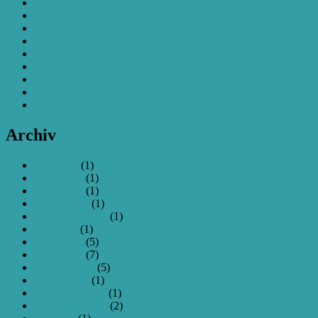
taranis
Treff
treffen
tricopter
Turnigy
TX
video
Wiese
zmr250
Archiv
Juni 2021
(1)
April 2020
(1)
April 2017
(1)
Januar 2017
(1)
November 2016
(1)
Mai 2016
(1)
April 2016
(5)
März 2016
(7)
Februar 2016
(5)
Januar 2016
(1)
Dezember 2015
(1)
September 2015
(2)