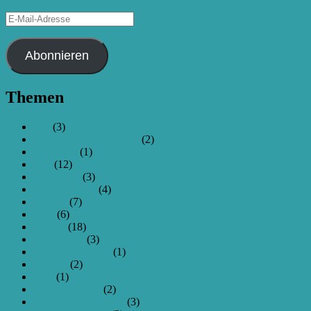
E-
Mail-
Adresse
Abonnieren
Themen
250
(3)
Akkus und Ladetechnik
(2)
Anfangen
(1)
Bau
(12)
Download
(3)
Fernsteuerung
(4)
Flugtag
(7)
FPV
(6)
Galerie
(18)
Hexacopter
(3)
Homepage-News
(1)
Legales
(2)
Live
(1)
Programmieren
(2)
Projekt Kamera-Hex
(3)