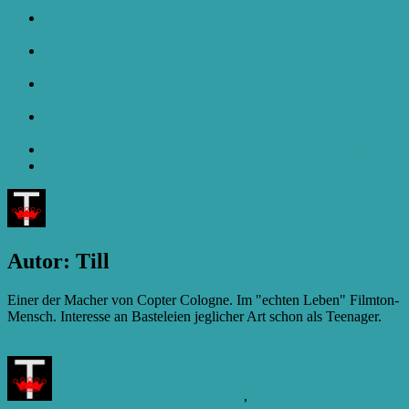
Klick, um auf Facebook zu teilen (Wird in neuem Fenster
geöffnet)
Klick, um über Twitter zu teilen (Wird in neuem Fenster
geöffnet)
Klick, um auf Pocket zu teilen (Wird in neuem Fenster
geöffnet)
Klicken, um auf WhatsApp zu teilen (Wird in neuem Fenster
geöffnet)
Klicken zum Ausdrucken (Wird in neuem Fenster geöffnet)
Autor:
Till
Einer der Macher von Copter Cologne. Im "echten Leben" Filmton-
Mensch. Interesse an Basteleien jeglicher Art schon als Teenager.
Alle Beiträge von Till anzeigen
Autor
Veröffentlicht
Kategorien
am
Till
3. Juni 2021
3. Juni 2021
Live
,
Video