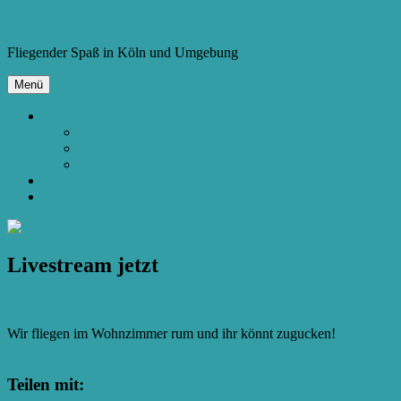
Zum
Copter.cologne
Inhalt
Fliegender Spaß in Köln und Umgebung
springen
Menü
Bauen
Spielzeug-Quad mit Kamera
250er FPV Racing Quad
Kamera-Hexacopter
Videos
Glossar
Livestream jetzt
Wir fliegen im Wohnzimmer rum und ihr könnt zugucken!
https://www.twitch.tv/JochenCGN
Teilen mit: