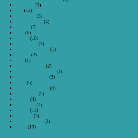
Anfangen
(1)
Bau
(12)
Download
(3)
Fernsteuerung
(4)
Flugtag
(7)
FPV
(6)
Galerie
(18)
Hexacopter
(3)
Homepage-News
(1)
Legales
(2)
Live
(1)
Programmieren
(2)
Projekt Kamera-Hex
(3)
Projekt ZMR250
(3)
Quad
(6)
Spielzeug-Copter
(4)
Stammtisch
(5)
Taranis
(4)
Telemetrie
(1)
Treffen
(11)
Tricopter
(3)
Uncategorized
(3)
Video
(10)