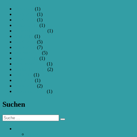
Juni 2021
(1)
April 2020
(1)
April 2017
(1)
Januar 2017
(1)
November 2016
(1)
Mai 2016
(1)
April 2016
(5)
März 2016
(7)
Februar 2016
(5)
Januar 2016
(1)
Dezember 2015
(1)
September 2015
(2)
Juli 2015
(1)
Juni 2015
(1)
März 2015
(2)
Dezember 2013
(1)
Suchen
Suche
Suchen
nach:
Bauen
Spielzeug-Quad mit Kamera