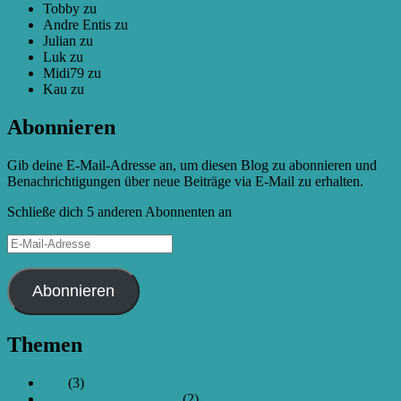
Tobby
zu
Fliegen
Andre Entis
zu
Fliegen
Julian
zu
Wie fange ich an?
Luk
zu
Fliegen
Midi79
zu
Fliegen
Kau
zu
Fliegen
Abonnieren
Gib deine E-Mail-Adresse an, um diesen Blog zu abonnieren und
Benachrichtigungen über neue Beiträge via E-Mail zu erhalten.
Schließe dich 5 anderen Abonnenten an
E-
Mail-
Adresse
Abonnieren
Themen
250
(3)
Akkus und Ladetechnik
(2)