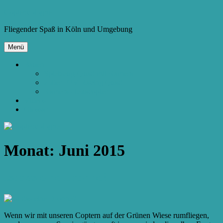
Zum
Copter.cologne
Inhalt
Fliegender Spaß in Köln und Umgebung
springen
Menü
Bauen
Spielzeug-Quad mit Kamera
250er FPV Racing Quad
Kamera-Hexacopter
Videos
Glossar
Monat:
Juni 2015
Ist das eine Drohne?
Wenn wir mit unseren Coptern auf der Grünen Wiese rumfliegen,