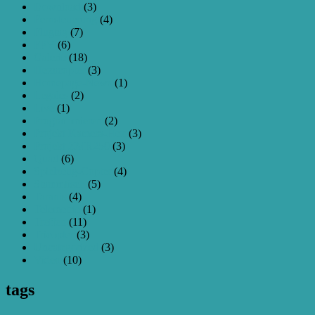
Download
(3)
Fernsteuerung
(4)
Flugtag
(7)
FPV
(6)
Galerie
(18)
Hexacopter
(3)
Homepage-News
(1)
Legales
(2)
Live
(1)
Programmieren
(2)
Projekt Kamera-Hex
(3)
Projekt ZMR250
(3)
Quad
(6)
Spielzeug-Copter
(4)
Stammtisch
(5)
Taranis
(4)
Telemetrie
(1)
Treffen
(11)
Tricopter
(3)
Uncategorized
(3)
Video
(10)
tags