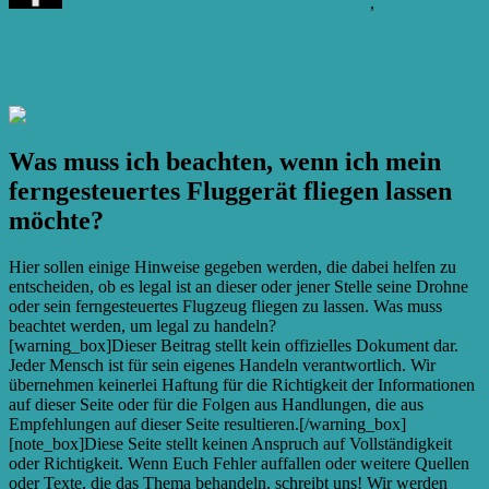
Till
18. April 2016
18. April 2016
Stammtisch
,
zu
Treffen
Schreibe einen Kommentar
C.C#7
Wie fliege ich legal?
Was muss ich beachten, wenn ich mein
ferngesteuertes Fluggerät fliegen lassen
möchte?
Hier sollen einige Hinweise gegeben werden, die dabei helfen zu
entscheiden, ob es legal ist an dieser oder jener Stelle seine Drohne
oder sein ferngesteuertes Flugzeug fliegen zu lassen. Was muss
beachtet werden, um legal zu handeln?
[warning_box]Dieser Beitrag stellt kein offizielles Dokument dar.
Jeder Mensch ist für sein eigenes Handeln verantwortlich. Wir
übernehmen keinerlei Haftung für die Richtigkeit der Informationen
auf dieser Seite oder für die Folgen aus Handlungen, die aus
Empfehlungen auf dieser Seite resultieren.[/warning_box]
[note_box]Diese Seite stellt keinen Anspruch auf Vollständigkeit
oder Richtigkeit. Wenn Euch Fehler auffallen oder weitere Quellen
oder Texte, die das Thema behandeln, schreibt uns! Wir werden