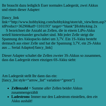
Ihr braucht dazu lediglich Euer normales Ladegerät, zwei Akkus
und einen dieser Adapter:
[fancy_link
link=“http://www.hobbyking.com/hobbyking/store/uh_viewItem.asp?
idProduct=36290&aff=1101193″ target=“blank“]Hobbyking 2x
3S
S bezeichnet die Anzahl an Zellen, die in einem LiPo-Akku
seriell hintereinander geschaltet sind. Mit jeder Zelle steigt die
Spannung des Akkupacks dabei um 3,7V. Ein 1S-Akku besteht
demnach aus einer Zelle und hat die Spannung 3,7V, ein 2S-Akku
aus ...
Serial Adaptor[/fancy_link]
Dieser Adapter schaltet die Zellen zweier 3S-Akkus so zusammen,
dass das Ladegerät einen einzigen 6S-Akku sieht:
Am Ladegerät stellt Ihr dann das ein:
[fancy_list style=“arrow_list“ variation=“green“]
Zellenzahl
= Summe
aller
Zellen beider Akkus
zusammengezählt
Ladestrom:
Immer nur den Ladestrom einstellen, den
ein
Akku aushält!