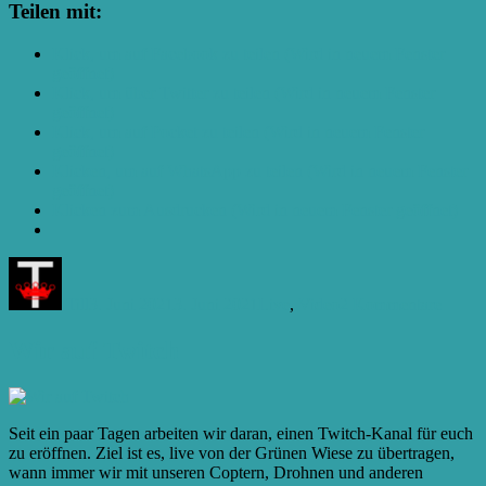
Teilen mit:
Klick, um auf Facebook zu teilen (Wird in neuem Fenster
geöffnet)
Klick, um über Twitter zu teilen (Wird in neuem Fenster
geöffnet)
Klick, um auf Pocket zu teilen (Wird in neuem Fenster
geöffnet)
Klicken, um auf WhatsApp zu teilen (Wird in neuem Fenster
geöffnet)
Klicken zum Ausdrucken (Wird in neuem Fenster geöffnet)
Autor
Veröffentlicht
Kategorien
zu
am
Livest
Till
3. Juni 2021
3. Juni 2021
Live
,
Video
2 Kommentare
jetzt
Wir auf Twitch
Seit ein paar Tagen arbeiten wir daran, einen Twitch-Kanal für euch
zu eröffnen. Ziel ist es, live von der Grünen Wiese zu übertragen,
wann immer wir mit unseren Coptern, Drohnen und anderen