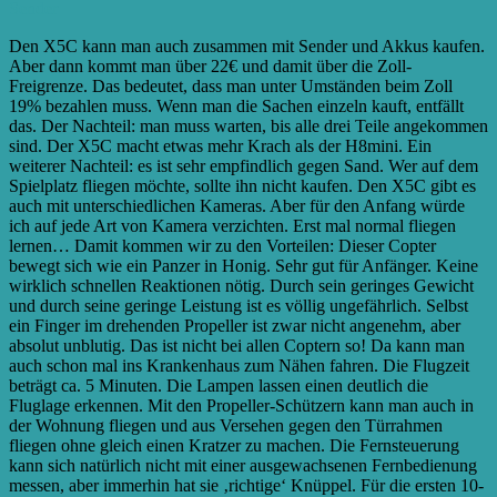
Sender
Den X5C kann man auch zusammen mit Sender und Akkus kaufen.
Aber dann kommt man über 22€ und damit über die Zoll-
Freigrenze. Das bedeutet, dass man unter Umständen beim Zoll
19% bezahlen muss. Wenn man die Sachen einzeln kauft, entfällt
das. Der Nachteil: man muss warten, bis alle drei Teile angekommen
sind. Der X5C macht etwas mehr Krach als der H8mini. Ein
weiterer Nachteil: es ist sehr empfindlich gegen Sand. Wer auf dem
Spielplatz fliegen möchte, sollte ihn nicht kaufen. Den X5C gibt es
auch mit unterschiedlichen Kameras. Aber für den Anfang würde
ich auf jede Art von Kamera verzichten. Erst mal normal fliegen
lernen… Damit kommen wir zu den Vorteilen: Dieser Copter
bewegt sich wie ein Panzer in Honig. Sehr gut für Anfänger. Keine
wirklich schnellen Reaktionen nötig. Durch sein geringes Gewicht
und durch seine geringe Leistung ist es völlig ungefährlich. Selbst
ein Finger im drehenden Propeller ist zwar nicht angenehm, aber
absolut unblutig. Das ist nicht bei allen Coptern so! Da kann man
auch schon mal ins Krankenhaus zum Nähen fahren. Die Flugzeit
beträgt ca. 5 Minuten. Die Lampen lassen einen deutlich die
Fluglage erkennen. Mit den Propeller-Schützern kann man auch in
der Wohnung fliegen und aus Versehen gegen den Türrahmen
fliegen ohne gleich einen Kratzer zu machen. Die Fernsteuerung
kann sich natürlich nicht mit einer ausgewachsenen Fernbedienung
messen, aber immerhin hat sie ‚richtige‘ Knüppel. Für die ersten 10-