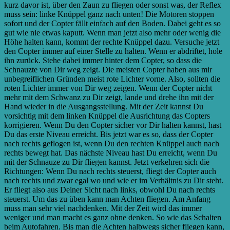
kurz davor ist, über den Zaun zu fliegen oder sonst was, der Reflex
muss sein: linke Knüppel ganz nach unten! Die Motoren stoppen
sofort und der Copter fällt einfach auf den Boden. Dabei geht es so
gut wie nie etwas kaputt. Wenn man jetzt also mehr oder wenig die
Höhe halten kann, kommt der rechte Knüppel dazu. Versuche jetzt
den Copter immer auf einer Stelle zu halten. Wenn er abdriftet, hole
ihn zurück. Stehe dabei immer hinter dem Copter, so dass die
Schnauzte von Dir weg zeigt. Die meisten Copter haben aus mir
unbegreiflichen Gründen meist rote Lichter vorne. Also, sollten die
roten Lichter immer von Dir weg zeigen. Wenn der Copter nicht
mehr mit dem Schwanz zu Dir zeigt, lande und drehe ihn mit der
Hand wieder in die Ausgangsstellung. Mit der Zeit kannst Du
vorsichtig mit dem linken Knüppel die Ausrichtung das Copters
korrigieren. Wenn Du den Copter sicher vor Dir halten kannst, hast
Du das erste Niveau erreicht. Bis jetzt war es so, dass der Copter
nach rechts geflogen ist, wenn Du den rechten Knüppel auch nach
rechts bewegt hat. Das nächste Niveau hast Du erreicht, wenn Du
mit der Schnauze zu Dir fliegen kannst. Jetzt verkehren sich die
Richtungen: Wenn Du nach rechts steuerst, fliegt der Copter auch
nach rechts und zwar egal wo und wie er im Verhältnis zu Dir steht.
Er fliegt also aus Deiner Sicht nach links, obwohl Du nach rechts
steuerst. Um das zu üben kann man Achten fliegen. Am Anfang
muss man sehr viel nachdenken. Mit der Zeit wird das immer
weniger und man macht es ganz ohne denken. So wie das Schalten
beim Autofahren. Bis man die Achten halbwegs sicher fliegen kann,