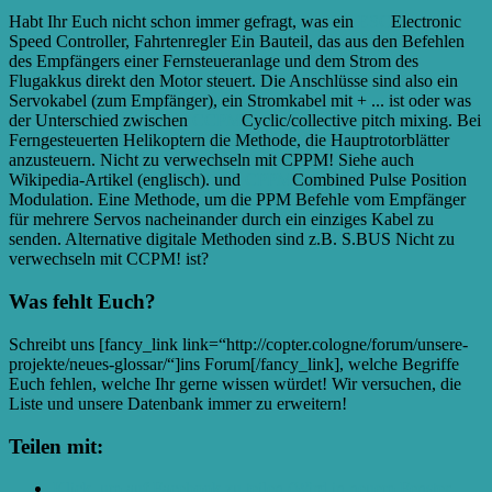
Habt Ihr Euch nicht schon immer gefragt, was ein
ESC
Electronic
Speed Controller, Fahrtenregler Ein Bauteil, das aus den Befehlen
des Empfängers einer Fernsteueranlage und dem Strom des
Flugakkus direkt den Motor steuert. Die Anschlüsse sind also ein
Servokabel (zum Empfänger), ein Stromkabel mit + ...
ist oder was
der Unterschied zwischen
CCPM
Cyclic/collective pitch mixing. Bei
Ferngesteuerten Helikoptern die Methode, die Hauptrotorblätter
anzusteuern. Nicht zu verwechseln mit CPPM! Siehe auch
Wikipedia-Artikel (englisch).
und
CPPM
Combined Pulse Position
Modulation. Eine Methode, um die PPM Befehle vom Empfänger
für mehrere Servos nacheinander durch ein einziges Kabel zu
senden. Alternative digitale Methoden sind z.B. S.BUS Nicht zu
verwechseln mit CCPM!
ist?
Was fehlt Euch?
Schreibt uns [fancy_link link=“http://copter.cologne/forum/unsere-
projekte/neues-glossar/“]ins Forum[/fancy_link], welche Begriffe
Euch fehlen, welche Ihr gerne wissen würdet! Wir versuchen, die
Liste und unsere Datenbank immer zu erweitern!
Teilen mit:
Klick, um auf Facebook zu teilen (Wird in neuem Fenster