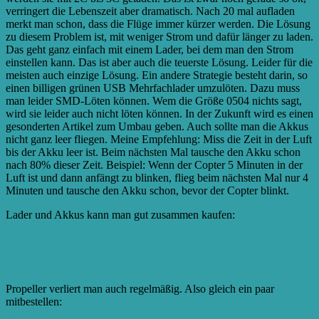
verringert die Lebenszeit aber dramatisch. Nach 20 mal aufladen
merkt man schon, dass die Flüge immer kürzer werden. Die Lösung
zu diesem Problem ist, mit weniger Strom und dafür länger zu laden.
Das geht ganz einfach mit einem Lader, bei dem man den Strom
einstellen kann. Das ist aber auch die teuerste Lösung. Leider für die
meisten auch einzige Lösung. Ein andere Strategie besteht darin, so
einen billigen grünen USB Mehrfachlader umzulöten. Dazu muss
man leider SMD-Löten können. Wem die Größe 0504 nichts sagt,
wird sie leider auch nicht löten können. In der Zukunft wird es einen
gesonderten Artikel zum Umbau geben. Auch sollte man die Akkus
nicht ganz leer fliegen. Meine Empfehlung: Miss die Zeit in der Luft
bis der Akku leer ist. Beim nächsten Mal tausche den Akku schon
nach 80% dieser Zeit. Beispiel: Wenn der Copter 5 Minuten in der
Luft ist und dann anfängt zu blinken, flieg beim nächsten Mal nur 4
Minuten und tausche den Akku schon, bevor der Copter blinkt.
Lader und Akkus kann man gut zusammen kaufen:
Lader und Akkus
Luxsus-Lader
Propeller verliert man auch regelmäßig. Also gleich ein paar
mitbestellen:
X5C