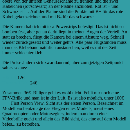
obere von der unteren Gehäuseschahle zu trennen und die zwei
Käbelchen (rot/schwarz) an der Platine anzulöten. Rot ist + und
Schwarz ist – . Auf der Platine sind die Punkte mit B+ für das rote
Kabel gekenzeichnet und mit B- für das schwarze.
Die Kamera hab ich mit tesa Powerstrips befestigt. Das ist nicht so
bomben fest, aber genau darin liegt in meinen Augen der Vorteil. An
statt zu brechen, fliegt die Kamera bei einem Absturz weg. Schnell
wieder zurückgesetzt und weiter geht’s. Alle paar Flugstunden muss
man das Klebeband natürlich austauschen, weil es mit der Zeit
immer schlechter klebt.
Die Preise ändern sich zwar dauernd, aber zum jetzigen Zeitpunkt
sah es so aus:
H8mini
12€
Kamera TX01
24€
Zusammen 36€. Billiger geht es wohl nicht. Fehlt nur noch eine
FPV-Brille und man ist in der Luft. Es ist also möglich, unter 100€
FPV
First Person View. Sicht aus der ersten Person. Bezeichnet im
Modellbau heutzutage das Fliegen eines Modells, meist eines
Quadrocopters oder Motorseglers, indem man durch eine
Videobrille guckt und allein das Bild sieht, das eine auf dem Modell
befes...
zu betreiben.