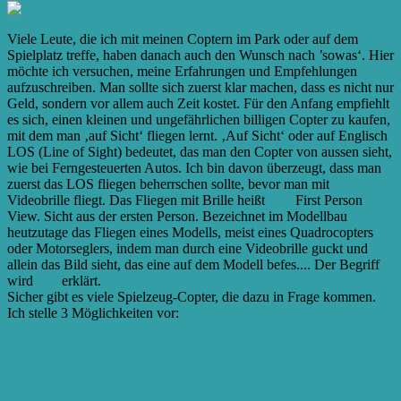
Viele Leute, die ich mit meinen Coptern im Park oder auf dem
Spielplatz treffe, haben danach auch den Wunsch nach ’sowas‘. Hier
möchte ich versuchen, meine Erfahrungen und Empfehlu
ngen
aufzuschreiben. Man sollte sich zuerst klar machen, dass es nicht nur
Geld, sondern vor allem auch Zeit kostet. Für den Anfang empfiehlt
es sich, einen kleinen und ungefährlichen billigen Copter zu kaufen,
mit dem man ‚auf Sicht‘ fliegen lernt. ‚Auf Sicht‘ oder auf Englisch
LOS (Line of Sight) bedeutet, das man den Copter von aussen sieht,
wie bei Ferngesteuerten Autos. Ich bin davon überzeugt, dass man
zuerst das LOS fliegen beherrschen sollte, bevor man mit
Videobrille fliegt. Das Fliegen mit Brille heißt
FPV
First Person
View. Sicht aus der ersten Person. Bezeichnet im Modellbau
heutzutage das Fliegen eines Modells, meist eines Quadrocopters
oder Motorseglers, indem man durch eine Videobrille guckt und
allein das Bild sieht, das eine auf dem Modell befes...
. Der Begriff
wird
hier
erklärt.
Sicher gibt es viele Spielzeug-Copter, die dazu in Frage kommen.
Ich stelle 3 Möglichkeiten vor:
X5C
Akkus 5x
Lader
Lader mit Netzteil