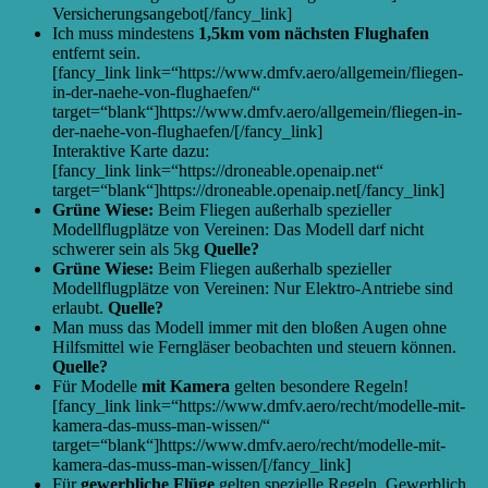
Versicherungsangebot[/fancy_link]
Ich muss mindestens
1,5km vom nächsten Flughafen
entfernt sein.
[fancy_link link=“https://www.dmfv.aero/allgemein/fliegen-
in-der-naehe-von-flughaefen/“
target=“blank“]https://www.dmfv.aero/allgemein/fliegen-in-
der-naehe-von-flughaefen/[/fancy_link]
Interaktive Karte dazu:
[fancy_link link=“https://droneable.openaip.net“
target=“blank“]https://droneable.openaip.net[/fancy_link]
Grüne Wiese:
Beim Fliegen außerhalb spezieller
Modellflugplätze von Vereinen: Das Modell darf nicht
schwerer sein als 5kg
Quelle?
Grüne Wiese:
Beim Fliegen außerhalb spezieller
Modellflugplätze von Vereinen: Nur Elektro-Antriebe sind
erlaubt.
Quelle?
Man muss das Modell immer mit den bloßen Augen ohne
Hilfsmittel wie Ferngläser beobachten und steuern können.
Quelle?
Für Modelle
mit Kamera
gelten besondere Regeln!
[fancy_link link=“https://www.dmfv.aero/recht/modelle-mit-
kamera-das-muss-man-wissen/“
target=“blank“]https://www.dmfv.aero/recht/modelle-mit-
kamera-das-muss-man-wissen/[/fancy_link]
Für
gewerbliche Flüge
gelten spezielle Regeln. Gewerblich