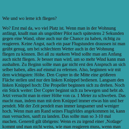
H8mini
Eachine E010
Wie und wo lerne ich fliegen?
Wo? Erst mal da, wo viel Platz ist. Wenn man in der Wohnung
anfängt, knallt man als ungeübter Pilot nach spätestens 2 Sekunden
gegen eine Wand, ohne auch nur die Chance zu haben, richtig zu
reagieren. Keine Angst, nach ein paar Flugstunden draussen ist man
geübt genug, um bei schlechtem Wetter auch in der Wohnung
fliegen zu können. Bei all zu starkem Wind sollte man am Anfang
auch nicht fliegen. Je besser man wird, um so mehr Wind kann man
aushalten. Zu Beginn sollte man gar nicht erst den Anspruch an sich
selber haben, alles auf einmal zu erlernen. Also, beginnen wir mit
dem wichtigsten: Höhe. Den Copter in die Mitte eine größeren
Fläche stellen und nur den linken Knüppel bedienen. Langsam den
linken Knüppel hoch: Die Propeller beginnen sich zu drehen. Noch
ein Stück weiter: Der Copter beginnt sich zu bewegen und hebt ab.
Jetzt versucht man in einer Höhe von ca. 1 Meter zu schweben. Das
macht man, indem man mit dem Knüppel immer etwas hin und her
pendelt. Mit der Zeit pendelt man immer langsamer und weniger
hoch. Wenn man am Rand seines Flugfeldes angekommen ist, kann
man versuchen, sanft zu landen. Das sollte man so 3-10 mal
machen. Generell gilt übrigens: Wenn es zu irgend einer ‚Notlage‘
kommt und man nicht weiss, wie man reagieren muss, wenn man