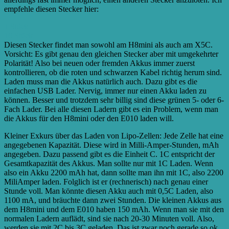
empfehle diesen Stecker hier:
1 Stück
10 Stück
Diesen Stecker findet man sowohl am H8mini als auch am X5C.
Vorsicht: Es gibt genau den gleichen Stecker aber mit umgekehrter
Polarität! Also bei neuen oder fremden Akkus immer zuerst
kontrollieren, ob die roten und schwarzen Kabel richtig herum sind.
Laden muss man die Akkus natürlich auch. Dazu gibt es die
einfachen USB Lader. Nervig, immer nur einen Akku laden zu
können. Besser und trotzdem sehr billig sind diese grünen 5- oder 6-
Fach Lader. Bei alle diesen Ladern gibt es ein Problem, wenn man
die Akkus für den H8mini oder den E010 laden will.
Kleiner Exkurs über das Laden von Lipo-Zellen: Jede Zelle hat eine
angegebenen Kapazität. Diese wird in Milli-Amper-Stunden, mAh
angegeben. Dazu passend gibt es die Einheit C. 1C entspricht der
Gesamtkapazität des Akkus. Man sollte nur mit 1C Laden. Wenn
also ein Akku 2200 mAh hat, dann sollte man ihn mit 1C, also 2200
MiliAmper laden. Folglich ist er (rechnerisch) nach genau einer
Stunde voll. Man könnte diesen Akku auch mit 0,5C Laden, also
1100 mA, und bräuchte dann zwei Stunden. Die kleinen Akkus aus
dem H8mini und dem E010 haben 150 mAh. Wenn man sie mit den
normalen Ladern auflädt, sind sie nach 20-30 Minuten voll. Also,
werden sie mit 2C bis 3C geladen. Das ist zwar noch gerade so ok,