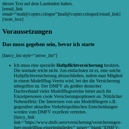
diesen Text auf dem Laufenden halten.
[email_link
email=“mail@copter.cologne“]mail@copter.cologne[/email_link]
[/note_box]
Voraussetzungen
Das muss gegeben sein, bevor ich starte
[fancy_list style=“arrow_list“]
Ich muss eine spezielle
Haftpflichtversicherung
besitzen.
Die normale reicht nicht. Am einfachsten ist es, eine solche
Haftpflichtversicherung abzuschließen, indem man Mitglied
in einem Modellflug-Verein wird, bei der die Versicherung
inbegriffen ist. Der DMFV als größter deutscher
Dachverband vieler Modellflugvereine bietet auch für
Einzelpersonen coole Versicherungsoptionen an. Nützlicher
Nebeneffekt: Die Interessen von uns Modellfliegern z.B.
gegenüber aktuellen Verkehrspolitischen Entscheidungen
werden vom DMFV exzellent vertreten.
[fancy_link
link=“https://www.dmfv.aero/versicherung/versicherungen-
fuer-modellflug-einzelmitglieder/“ target=“blank“]DMFV-