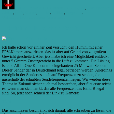
am
Till
18. Januar 2017
19. Januar 2017
Legales
,
Uncategorized
Aktion
,
dmfv
,
Gesetz
,
minster
,
Petition
,
Regelung
,
zu
Unterschrift
Schreibe einen Kommentar
Nur
noch
H8mini mit FPV, aber richtig
unter
100m?
Ich hatte schon vor einiger Zeit versucht, den H8mini mit einer
FPV-Kamera auszurüsten. das ist aber auf Grund von zu großem
Gewicht gescheitert. Aber jetzt habe ich eine Möglichkeit entdeckt,
unter 5 Gramm Zusatzgewicht in die Luft zu kommen. Die Lösung
ist eine All-in-One Kamera mit eingebautem 25 Milliwatt Sender.
Dieser Sender dar in Deutschland legal betrieben werden. Allerdings
ermöglicht der Sender es auch auf Frequenzen zu senden, die
ausserhalb der erlaubten Sendefrequenzen liegen. Wir werden diese
Thema in Zukunft sicher auch mal besprechen, aber fürs erste reicht
es, wenn man sich merkt, das alle Frequenzen des Band B legal
sind. So, jetzt noch schnell der Link zu Kamera:
TX01
Das anschließen beschränkt sich darauf, alle schrauben zu lösen, die