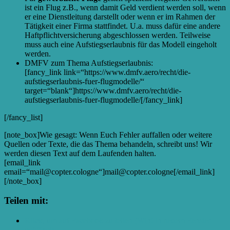
ist ein Flug z.B., wenn damit Geld verdient werden soll, wenn
er eine Dienstleitung darstellt oder wenn er im Rahmen der
Tätigkeit einer Firma stattfindet. U.a. muss dafür eine andere
Haftpflichtversicherung abgeschlossen werden. Teilweise
muss auch eine Aufstiegserlaubnis für das Modell eingeholt
werden.
DMFV zum Thema Aufstiegserlaubnis:
[fancy_link link=“https://www.dmfv.aero/recht/die-
aufstiegserlaubnis-fuer-flugmodelle/“
target=“blank“]https://www.dmfv.aero/recht/die-
aufstiegserlaubnis-fuer-flugmodelle/[/fancy_link]
[/fancy_list]
[note_box]Wie gesagt: Wenn Euch Fehler auffallen oder weitere
Quellen oder Texte, die das Thema behandeln, schreibt uns! Wir
werden diesen Text auf dem Laufenden halten.
[email_link
email=“mail@copter.cologne“]mail@copter.cologne[/email_link]
[/note_box]
Teilen mit:
Klick, um auf Facebook zu teilen (Wird in neuem Fenster
geöffnet)