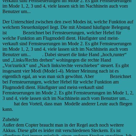
verkauft sind Fernsteuerungen im Mode 2. Es gibt Fernsteuerungen
im Mode 1, 2, 3 und 4, viele lassen sich im Nachhinein auch vom
Benutzer um...
More
Der Unterschied zwischen den zwei Modes ist, welche Funktion auf
welchem Steuerknüppel liegt. Die mit Abstand häufigste Belegung
ist
Mode 2
Bezeichnet bei Fernsteuerungen, welcher Hebel für
welche Funktion am Flugmodell dient. Häufigster und meist-
verkauft sind Fernsteuerungen im Mode 2. Es gibt Fernsteuerungen
im Mode 1, 2, 3 und 4, viele lassen sich im Nachhinein auch vom
Benutzer um...
More
. Dabei steuert die linke Hand „hoch,runter“
und „Links/Rechts drehen“ wohingegen die rechte Hand
„Vor/zurück“ und „Nach links/rechte verschieben“ steuert. Es gibt
insgesamt vier Modi (Mode1-4). Meiner Meinung nach ist es
eigentlich egal, an was man sich gewöhnt. Aber
Mode 2
Bezeichnet
bei Fernsteuerungen, welcher Hebel für welche Funktion am
Flugmodell dient. Häufigster und meist-verkauft sind
Fernsteuerungen im Mode 2. Es gibt Fernsteuerungen im Mode 1, 2,
3 und 4, viele lassen sich im Nachhinein auch vom Benutzer um...
More
hat den Vorteil, dass man Modelle anderer Leute auch fliegen
kann.
Zubehör
Außer dem Copter braucht man in der Regel auch noch weitere
Akkus. Diese gibt es leider mit verschiedenen Steckern. Es ist
allerdings fast immer möglich, einen anderen Stecker anzulöten. Ich