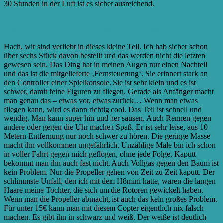
30 Stunden in der Luft ist es sicher ausreichend.
H8mini
H8mini mit zusätzlich noch 5 Akkus und ein 5-fach Lader
Hach, wir sind verliebt in dieses kleine Teil. Ich hab sicher schon
über sechs Stück davon bestellt und das werden nicht die letzten
gewesen sein. Das Ding hat in meinen Augen nur einen Nachteil
und das ist die mitgelieferte ‚Fernsteuerung‘. Sie erinnert stark an
den Controller einer Spielkonsole. Sie ist sehr klein und es ist
schwer, damit feine Figuren zu fliegen. Gerade als Anfänger macht
man genau das – etwas vor, etwas zurück… Wenn man etwas
fliegen kann, wird es dann richtig cool. Das Teil ist schnell und
wendig. Man kann super hin und her sausen. Auch Rennen gegen
andere oder gegen die Uhr machen Spaß. Er ist sehr leise, aus 10
Metern Entfernung nur noch schwer zu hören. Die geringe Masse
macht ihn vollkommen ungefährlich. Unzählige Male bin ich schon
in voller Fahrt gegen mich geflogen, ohne jede Folge. Kaputt
bekommt man ihn auch fast nicht. Auch Vollgas gegen den Baum ist
kein Problem. Nur die Propeller gehen von Zeit zu Zeit kaputt. Der
schlimmste Unfall, den ich mit dem H8mini hatte, waren die langen
Haare meine Tochter, die sich um die Rotoren gewickelt haben.
Wenn man die Propeller abmacht, ist auch das kein großes Problem.
Für unter 15€ kann man mit diesem Copter eigentlich nix falsch
machen. Es gibt ihn in schwarz und weiß. Der weiße ist deutlich