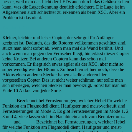
besser, weil man das Licht der LEDs auch durch das Gehäuse sehen
kann, was die Lageerkennung deutlich erleichtert. Die Lage ist im
Allgemeinen auch schlechter zu erkennen als beim X5C. Aber ein
Problem ist das nicht.
Eachine E010
Kleiner, leichter und leiser Copter, der sehr gut für Anfänger
geeignet ist. Dadurch, das die Rotoren vollkommen geschützt sind,
stürzt man nicht sofort ab, wenn man mal die Wand berührt. Und
auch wenn man gegen den Fernseher fliegt, hinterlässt dieser Copter
keine Kratzer. Bei anderen Coptern kann das schon mal
vorkommen. Er fliegt sich etwas agiler als der X5C, aber nicht so
super wendig wie der H8mini. Zu beachten ist hier noch, dass die
Akkus einen anderen Stecker haben als die anderen hier
vorgestellten Copter. Das ist nicht weiter schlimm, nur sollte man
sich überlegen, welchen Stecker man bevorzugt. Sonst hat man am
Ende 10 Akkus von jeder Sorte.
Mode 1
Bezeichnet bei Fernsteuerungen, welcher Hebel für welche
Funktion am Flugmodell dient. Häufigster und meist-verkauft sind
Fernsteuerungen im Mode 2. Es gibt Fernsteuerungen im Mode 1, 2,
3 und 4, viele lassen sich im Nachhinein auch vom Benutzer um...
More
und
Mode 2
Bezeichnet bei Fernsteuerungen, welcher Hebel
für welche Funktion am Flugmodell dient. Häufigster und meist-