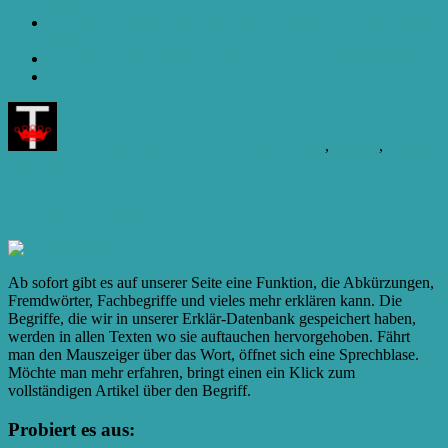
geöffnet)
Klicken, um auf WhatsApp zu teilen (Wird in neuem Fenster
geöffnet)
Klicken zum Ausdrucken (Wird in neuem Fenster geöffnet)
Autor
Veröffentlicht
Kategorien
am
Till
15. Mai 2016
16. Mai 2016
Stammtisch
,
Treffen
,
Video
1
zu
Kommentar
C.C#8
Neues Glossar
Ab sofort gibt es auf unserer Seite eine Funktion, die Abkürzungen,
Fremdwörter, Fachbegriffe und vieles mehr erklären kann. Die
Begriffe, die wir in unserer Erklär-Datenbank gespeichert haben,
werden in allen Texten wo sie auftauchen hervorgehoben. Fährt
man den Mauszeiger über das Wort, öffnet sich eine Sprechblase.
Möchte man mehr erfahren, bringt einen ein Klick zum
vollständigen Artikel über den Begriff.
Probiert es aus: