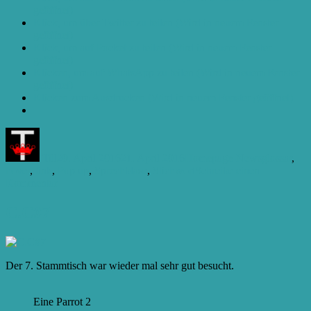
geöffnet)
Klick, um über Twitter zu teilen (Wird in neuem Fenster
geöffnet)
Klick, um auf Pocket zu teilen (Wird in neuem Fenster
geöffnet)
Klicken, um auf WhatsApp zu teilen (Wird in neuem Fenster
geöffnet)
Klicken zum Ausdrucken (Wird in neuem Fenster geöffnet)
Autor
Veröffentlicht
Kategorien
Schlagwört
am
Till
20. April 2016
21. April 2016
Homepage-News
glossar
,
hover
,
link
,
Pop up
,
Sprechblase
,
Stichwort
Schreibe einen
zu
Kommentar
Neues
Glossar
C.C#7
Der 7. Stammtisch war wieder mal sehr gut besucht.
Eine Parrot 2