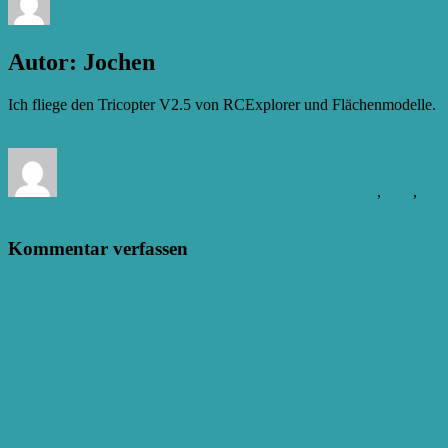
Autor:
Jochen
Ich fliege den Tricopter V2.5 von RCExplorer und Flächenmodelle.
Alle Beiträge von Jochen anzeigen
Autor
Veröffentlicht
Kategorien
am
Jochen
1. November 2016
26. September 2018
Bau
,
FPV
,
Spielzeug-Copter
Kommentar verfassen