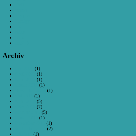
Treff
treffen
tricopter
Turnigy
TX
video
Wiese
zmr250
Archiv
Juni 2021
(1)
April 2020
(1)
April 2017
(1)
Januar 2017
(1)
November 2016
(1)
Mai 2016
(1)
April 2016
(5)
März 2016
(7)
Februar 2016
(5)
Januar 2016
(1)
Dezember 2015
(1)
September 2015
(2)
Juli 2015
(1)