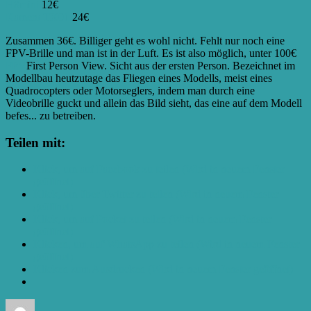
H8mini
12€
Kamera TX01
24€
Zusammen 36€. Billiger geht es wohl nicht. Fehlt nur noch eine
FPV-Brille und man ist in der Luft. Es ist also möglich, unter 100€
FPV
First Person View. Sicht aus der ersten Person. Bezeichnet im
Modellbau heutzutage das Fliegen eines Modells, meist eines
Quadrocopters oder Motorseglers, indem man durch eine
Videobrille guckt und allein das Bild sieht, das eine auf dem Modell
befes...
zu betreiben.
Teilen mit:
Klick, um auf Facebook zu teilen (Wird in neuem Fenster
geöffnet)
Klick, um über Twitter zu teilen (Wird in neuem Fenster
geöffnet)
Klick, um auf Pocket zu teilen (Wird in neuem Fenster
geöffnet)
Klicken, um auf WhatsApp zu teilen (Wird in neuem Fenster
geöffnet)
Klicken zum Ausdrucken (Wird in neuem Fenster geöffnet)