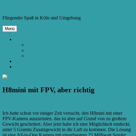
Zum
Copter.cologne
Inhalt
Fliegender Spaß in Köln und Umgebung
springen
Menü
Bauen
Spielzeug-Quad mit Kamera
250er FPV Racing Quad
Kamera-Hexacopter
Videos
Glossar
H8mini mit FPV, aber richtig
Ich hatte schon vor einiger Zeit versucht, den H8mini mit einer
FPV-Kamera auszurüsten. das ist aber auf Grund von zu großem
Gewicht gescheitert. Aber jetzt habe ich eine Möglichkeit entdeckt,
unter 5 Gramm Zusatzgewicht in die Luft zu kommen. Die Lösung
ist eine All-in-One Kamera mit eingebautem 25 Milliwatt Sender.