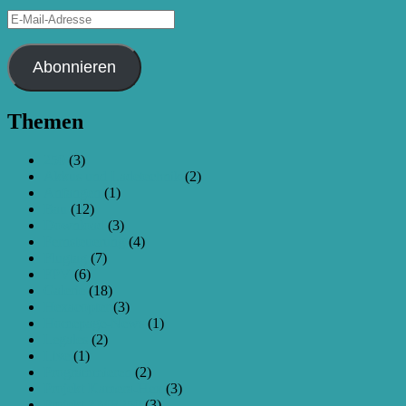
E-
Mail-
Adresse
Abonnieren
Themen
250
(3)
Akkus und Ladetechnik
(2)
Anfangen
(1)
Bau
(12)
Download
(3)
Fernsteuerung
(4)
Flugtag
(7)
FPV
(6)
Galerie
(18)
Hexacopter
(3)
Homepage-News
(1)
Legales
(2)
Live
(1)
Programmieren
(2)
Projekt Kamera-Hex
(3)
Projekt ZMR250
(3)