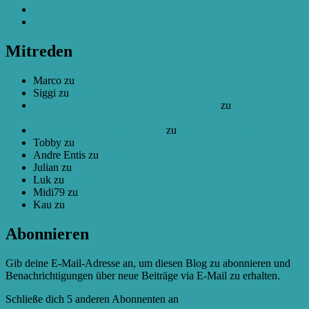
250er FPV Racing Quad
Kamera-Hexakopter
Mitreden
Marco
zu
Livestream jetzt
Siggi
zu
Livestream jetzt
Kamera-Hex Teil 2: Bau – Copter.cologne
zu
Kamera-Hex
Teil 3: Pixhawk
Hex geplant – Copter.cologne
zu
Kamera-Hex Teil 2: Bau
Tobby
zu
Fliegen
Andre Entis
zu
Fliegen
Julian
zu
Wie fange ich an?
Luk
zu
Fliegen
Midi79
zu
Fliegen
Kau
zu
Fliegen
Abonnieren
Gib deine E-Mail-Adresse an, um diesen Blog zu abonnieren und
Benachrichtigungen über neue Beiträge via E-Mail zu erhalten.
Schließe dich 5 anderen Abonnenten an