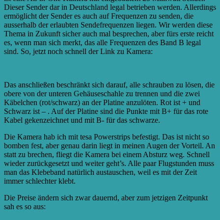
Dieser Sender dar in Deutschland legal betrieben werden. Allerdings
ermöglicht der Sender es auch auf Frequenzen zu senden, die
ausserhalb der erlaubten Sendefrequenzen liegen. Wir werden diese
Thema in Zukunft sicher auch mal besprechen, aber fürs erste reicht
es, wenn man sich merkt, das alle Frequenzen des Band B legal
sind. So, jetzt noch schnell der Link zu Kamera:
TX01
Das anschließen beschränkt sich darauf, alle schrauben zu lösen, die
obere von der unteren Gehäuseschahle zu trennen und die zwei
Käbelchen (rot/schwarz) an der Platine anzulöten. Rot ist + und
Schwarz ist – . Auf der Platine sind die Punkte mit B+ für das rote
Kabel gekenzeichnet und mit B- für das schwarze.
Die Kamera hab ich mit tesa Powerstrips befestigt. Das ist nicht so
bomben fest, aber genau darin liegt in meinen Augen der Vorteil. An
statt zu brechen, fliegt die Kamera bei einem Absturz weg. Schnell
wieder zurückgesetzt und weiter geht’s. Alle paar Flugstunden muss
man das Klebeband natürlich austauschen, weil es mit der Zeit
immer schlechter klebt.
Die Preise ändern sich zwar dauernd, aber zum jetzigen Zeitpunkt
sah es so aus: