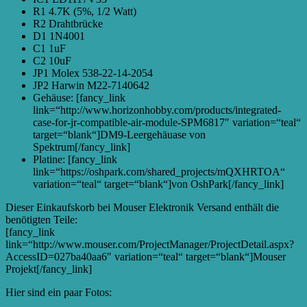
R1 4.7K (5%, 1/2 Watt)
R2 Drahtbrücke
D1 1N4001
C1 1uF
C2 10uF
JP1 Molex 538-22-14-2054
JP2 Harwin M22-7140642
Gehäuse: [fancy_link
link=“http://www.horizonhobby.com/products/integrated-
case-for-jr-compatible-air-module-SPM6817″ variation=“teal“
target=“blank“]DM9-Leergehäuase von
Spektrum[/fancy_link]
Platine: [fancy_link
link=“https://oshpark.com/shared_projects/mQXHRTOA“
variation=“teal“ target=“blank“]von OshPark[/fancy_link]
Dieser Einkaufskorb bei Mouser Elektronik Versand enthält die
benötigten Teile:
[fancy_link
link=“http://www.mouser.com/ProjectManager/ProjectDetail.aspx?
AccessID=027ba40aa6″ variation=“teal“ target=“blank“]Mouser
Projekt[/fancy_link]
Hier sind ein paar Fotos: