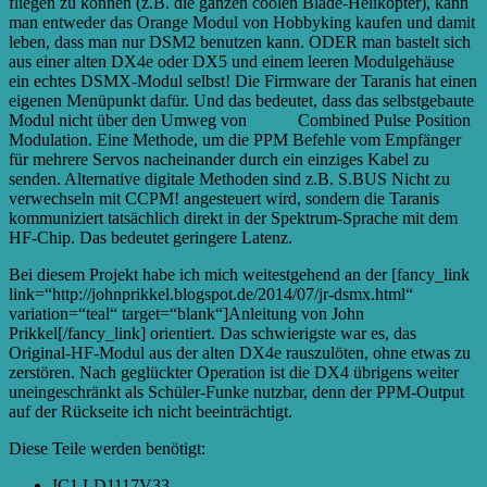
fliegen zu können (z.B. die ganzen coolen Blade-Helikopter), kann
man entweder das Orange Modul von Hobbyking kaufen und damit
leben, dass man nur DSM2 benutzen kann. ODER man bastelt sich
aus einer alten DX4e oder DX5 und einem leeren Modulgehäuse
ein echtes DSMX-Modul selbst! Die Firmware der Taranis hat einen
eigenen Menüpunkt dafür. Und das bedeutet, dass das selbstgebaute
Modul nicht über den Umweg von
CPPM
Combined Pulse Position
Modulation. Eine Methode, um die PPM Befehle vom Empfänger
für mehrere Servos nacheinander durch ein einziges Kabel zu
senden. Alternative digitale Methoden sind z.B. S.BUS Nicht zu
verwechseln mit CCPM!
angesteuert wird, sondern die Taranis
kommuniziert tatsächlich direkt in der Spektrum-Sprache mit dem
HF-Chip. Das bedeutet geringere Latenz.
Bei diesem Projekt habe ich mich weitestgehend an der [fancy_link
link=“http://johnprikkel.blogspot.de/2014/07/jr-dsmx.html“
variation=“teal“ target=“blank“]Anleitung von John
Prikkel[/fancy_link] orientiert. Das schwierigste war es, das
Original-HF-Modul aus der alten DX4e rauszulöten, ohne etwas zu
zerstören. Nach geglückter Operation ist die DX4 übrigens weiter
uneingeschränkt als Schüler-Funke nutzbar, denn der PPM-Output
auf der Rückseite ich nicht beeinträchtigt.
Diese Teile werden benötigt:
IC1 LD1117V33