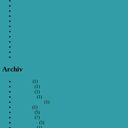
Sender
spektrum
Stammtisch
taranis
Treff
treffen
tricopter
Turnigy
TX
video
Wiese
zmr250
Archiv
Juni 2021
(1)
April 2020
(1)
April 2017
(1)
Januar 2017
(1)
November 2016
(1)
Mai 2016
(1)
April 2016
(5)
März 2016
(7)
Februar 2016
(5)
Januar 2016
(1)