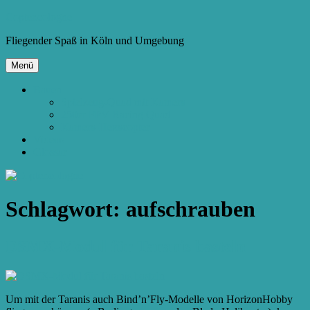
Zum
Copter.cologne
Inhalt
Fliegender Spaß in Köln und Umgebung
springen
Menü
Bauen
Spielzeug-Quad mit Kamera
250er FPV Racing Quad
Kamera-Hexacopter
Videos
Glossar
Schlagwort:
aufschrauben
DSMX-Modul für Taranis basteln
Um mit der Taranis auch Bind’n’Fly-Modelle von HorizonHobby