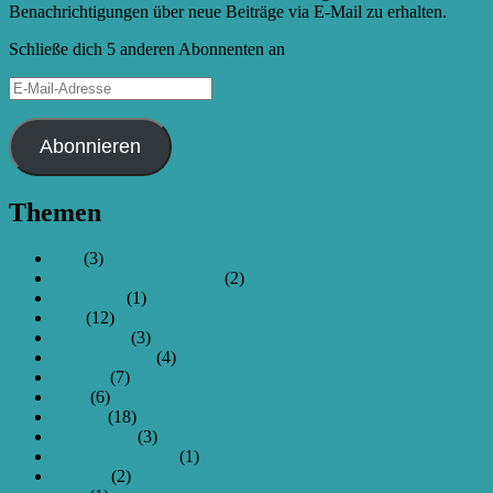
Benachrichtigungen über neue Beiträge via E-Mail zu erhalten.
Schließe dich 5 anderen Abonnenten an
E-
Mail-
Adresse
Abonnieren
Themen
250
(3)
Akkus und Ladetechnik
(2)
Anfangen
(1)
Bau
(12)
Download
(3)
Fernsteuerung
(4)
Flugtag
(7)
FPV
(6)
Galerie
(18)
Hexacopter
(3)
Homepage-News
(1)
Legales
(2)