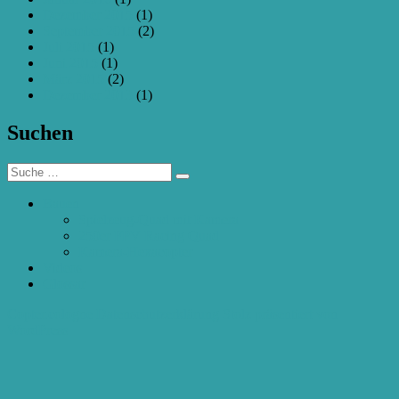
Dezember 2015
(1)
September 2015
(2)
Juli 2015
(1)
Juni 2015
(1)
März 2015
(2)
Dezember 2013
(1)
Suchen
Suche
Suchen
nach:
Bauen
Spielzeug-Quad mit Kamera
250er FPV Racing Quad
Kamera-Hexacopter
Videos
Glossar
Copter.cologne
Datenschutzerklärung
Stolz präsentiert von
WordPress