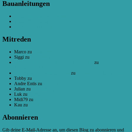
Modul
Bauanleitungen
für
Taranis
Spielzeug-Quad mit Kamera
basteln
250er FPV Racing Quad
Kamera-Hexakopter
Mitreden
Marco
zu
Livestream jetzt
Siggi
zu
Livestream jetzt
Kamera-Hex Teil 2: Bau – Copter.cologne
zu
Kamera-Hex
Teil 3: Pixhawk
Hex geplant – Copter.cologne
zu
Kamera-Hex Teil 2: Bau
Tobby
zu
Fliegen
Andre Entis
zu
Fliegen
Julian
zu
Wie fange ich an?
Luk
zu
Fliegen
Midi79
zu
Fliegen
Kau
zu
Fliegen
Abonnieren
Gib deine E-Mail-Adresse an, um diesen Blog zu abonnieren und