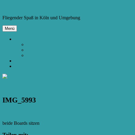
Zum
Copter.cologne
Inhalt
Fliegender Spaß in Köln und Umgebung
springen
Menü
Bauen
Spielzeug-Quad mit Kamera
250er FPV Racing Quad
Kamera-Hexacopter
Videos
Glossar
Vorheriges Bild
Nächstes Bild
IMG_5993
beide Boards sitzen
Teilen mit: