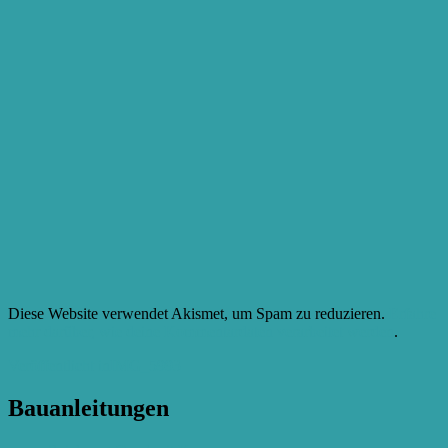
Diese Website verwendet Akismet, um Spam zu reduzieren.
Erfahre
mehr darüber, wie deine Kommentardaten verarbeitet werden
.
Beitragsnavigation
Veröffentlicht in
IMG_5993
Bauanleitungen