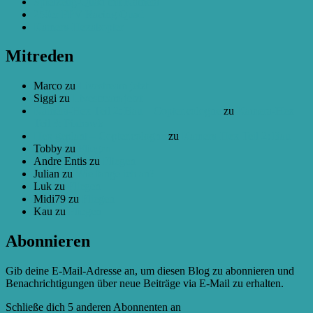
Spielzeug-Quad mit Kamera
250er FPV Racing Quad
Kamera-Hexakopter
Mitreden
Marco
zu
Livestream jetzt
Siggi
zu
Livestream jetzt
Kamera-Hex Teil 2: Bau – Copter.cologne
zu
Kamera-Hex
Teil 3: Pixhawk
Hex geplant – Copter.cologne
zu
Kamera-Hex Teil 2: Bau
Tobby
zu
Fliegen
Andre Entis
zu
Fliegen
Julian
zu
Wie fange ich an?
Luk
zu
Fliegen
Midi79
zu
Fliegen
Kau
zu
Fliegen
Abonnieren
Gib deine E-Mail-Adresse an, um diesen Blog zu abonnieren und
Benachrichtigungen über neue Beiträge via E-Mail zu erhalten.
Schließe dich 5 anderen Abonnenten an