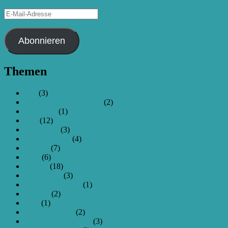
E-
Mail-
Adresse
Abonnieren
Themen
250
(3)
Akkus und Ladetechnik
(2)
Anfangen
(1)
Bau
(12)
Download
(3)
Fernsteuerung
(4)
Flugtag
(7)
FPV
(6)
Galerie
(18)
Hexacopter
(3)
Homepage-News
(1)
Legales
(2)
Live
(1)
Programmieren
(2)
Projekt Kamera-Hex
(3)