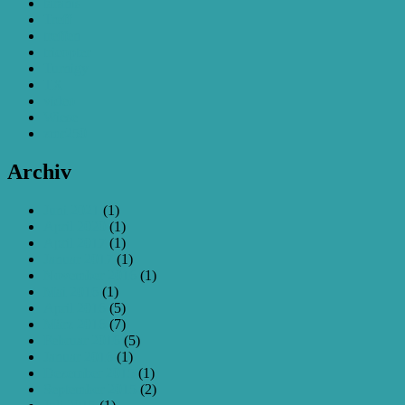
taranis
Treff
treffen
tricopter
Turnigy
TX
video
Wiese
zmr250
Archiv
Juni 2021
(1)
April 2020
(1)
April 2017
(1)
Januar 2017
(1)
November 2016
(1)
Mai 2016
(1)
April 2016
(5)
März 2016
(7)
Februar 2016
(5)
Januar 2016
(1)
Dezember 2015
(1)
September 2015
(2)