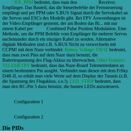
More
: RX_PPM
bedeutet, dass man den
Empfänger
Receiver.
Empfänger. Das Bauteil, das die Steuerbefehle der Fernsteuerung
empfängt und per PPM oder S.BUS Signal durch die Servokabel an
die Servos und ESCs des Modells gibt. Bei FPV Anwendungen ist
der Video-Empfänger gemeint, der am Boden das Bi...
mit nur
einem Kabel per
CPPM
Combined Pulse Position Modulation. Eine
Methode, um die PPM Befehle vom Empfänger für mehrere Servos
nacheinander durch ein einziges Kabel zu senden. Alternative
digitale Methoden sind z.B. S.BUS Nicht zu verwechseln mit
CCPM!
mit dem Naze verbindet.
Battery Voltage: VBAT
bedeutet,
dass man zwei Pins auf dem Naze dazu benutzt, die
Batteriespannung des Flug-Akkus zu überwachen.
Other Features:
TELEMETRY
bedeutet, dass das Naze-Board Telemetriedaten an
einem bestimmten Pin ausgibt. Verbindet man diesen mit dem FrSky
D4R-II, so erhält man viele Werte auf dem Display der Taranis (z.B.
die Spannung des Flugakkus, s.o.!).
LED_STRIP
bedeutet, dass
man den RC-Pin 5 dazu benutzt, die bunten LEDs anzusteuern.
Configuration 1
Configuration 2
Die PIDs