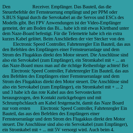
Den
Empfänger
Receiver. Empfänger. Das Bauteil, das die
Steuerbefehle der Fernsteuerung empfängt und per PPM oder
S.BUS Signal durch die Servokabel an die Servos und ESCs des
Modells gibt. Bei FPV Anwendungen ist der Video-Empfänger
gemeint, der am Boden das Bi...
habe ich mit etwas Klettband unter
dem Naze-Board befestigt. Für die Telemetrie habe ich ein extra
kurzes Kabel gelötet. Beim Anschließen der vier Stecker von den
ESCs
Electronic Speed Controller, Fahrtenregler Ein Bauteil, das aus
den Befehlen des Empfängers einer Fernsteueranlage und dem
Strom des Flugakkus direkt den Motor steuert. Die Anschlüsse sind
also ein Servokabel (zum Empfänger), ein Stromkabel mit + ...
an
das Naze-Board muss man auf die richtige Reihenfolge achten! Bei
ESC
Electronic Speed Controller, Fahrtenregler Ein Bauteil, das aus
den Befehlen des Empfängers einer Fernsteueranlage und dem
Strom des Flugakkus direkt den Motor steuert. Die Anschlüsse sind
also ein Servokabel (zum Empfänger), ein Stromkabel mit + ...
2
und 3 habe ich das rote Kabel aus den Servosteckern
herausgezogen, den Kontakt zurückgebogen und mit
Schrumpfschlauch am Kabel festgemacht, damit das Naze Board
nur vom ersten
ESC
Electronic Speed Controller, Fahrtenregler Ein
Bauteil, das aus den Befehlen des Empfängers einer
Fernsteueranlage und dem Strom des Flugakkus direkt den Motor
steuert. Die Anschlüsse sind also ein Servokabel (zum Empfänger),
ein Stromkabel mit + ...
mit 5V versorgt wird. Auch beim 4.
ESC