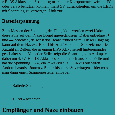
z.B. 3S Akkus eine Spannung macht, die Komponenten wie ein FC
oder Servo benutzen können, meist 5V.
zurückgreifen, um die LEDs
mit Spannung zu versorgen. Link zur
Original-Dokumentation
.
Batteriespannung
Zum Messen der Spannung des Flugakkus werden zwei Kabel an
diese Pins auf dem Naze-Board angeschlossen. Dabei unbedingt
+
und
—
beachten, da sonst das Board frittiert wird. Dieser Eingang
kann auf dem Naze32 Board bis zu 25V oder
6S
S bezeichnet die
Anzahl an Zellen, die in einem LiPo-Akku seriell hintereinander
geschaltet sind. Mit jeder Zelle steigt die Spannung des Akkupacks
dabei um 3,7V. Ein 1S-Akku besteht demnach aus einer Zelle und
hat die Spannung 3,7V, ein 2S-Akku aus ...
Akkus aushalten.
Andere Boards können z.B. nur bis zu 3,3V vertragen – hier muss
man dann einen Spannungsteiler einbauen.
Batterie-Spannung
+ und – beachten!
Empfänger und Naze einbauen