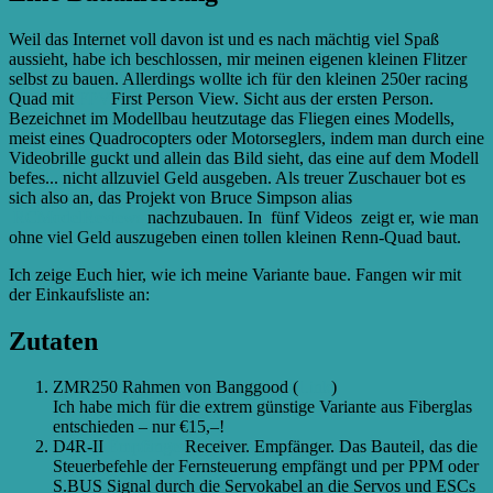
Weil das Internet voll davon ist und es nach mächtig viel Spaß
aussieht, habe ich beschlossen, mir meinen eigenen kleinen Flitzer
selbst zu bauen. Allerdings wollte ich für den kleinen 250er racing
Quad mit
FPV
First Person View. Sicht aus der ersten Person.
Bezeichnet im Modellbau heutzutage das Fliegen eines Modells,
meist eines Quadrocopters oder Motorseglers, indem man durch eine
Videobrille guckt und allein das Bild sieht, das eine auf dem Modell
befes...
nicht allzuviel Geld ausgeben. Als treuer Zuschauer bot es
sich also an, das Projekt von Bruce Simpson alias
RCModelReviews
nachzubauen. In fünf Videos zeigt er, wie man
ohne viel Geld auszugeben einen tollen kleinen Renn-Quad baut.
Ich zeige Euch hier, wie ich meine Variante baue. Fangen wir mit
der Einkaufsliste an:
Zutaten
ZMR250 Rahmen von Banggood (
Link
)
Ich habe mich für die extrem günstige Variante aus Fiberglas
entschieden – nur €15,–!
D4R-II
Empfänger
Receiver. Empfänger. Das Bauteil, das die
Steuerbefehle der Fernsteuerung empfängt und per PPM oder
S.BUS Signal durch die Servokabel an die Servos und ESCs