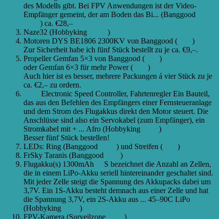
des Modells gibt. Bei FPV Anwendungen ist der Video-
Empfänger gemeint, der am Boden das Bi...
(Banggood
Link
) ca. €28,–
Naze32 (Hobbyking
Link
)
Motoren DYS BE1806 2300KV von Banggood (
Link
)
Zur Sicherheit habe ich fünf Stück bestellt zu je ca. €9,–.
Propeller Gemfan 5×3 von Banggood (
Link
)
oder Gemfan 6×3 für mehr Power (
Link
)
Auch hier ist es besser, mehrere Packungen á vier Stück zu je
ca. €2,– zu ordern.
ESCs
Electronic Speed Controller, Fahrtenregler Ein Bauteil,
das aus den Befehlen des Empfängers einer Fernsteueranlage
und dem Strom des Flugakkus direkt den Motor steuert. Die
Anschlüsse sind also ein Servokabel (zum Empfänger), ein
Stromkabel mit + ...
Afro (Hobbyking
Link
)
Besser fünf Stück bestellen!
LEDs: Ring (Banggood
Link
) und Streifen (
Link
)
FrSky Taranis (Banggood
Link
)
Flugakku(s) 1300mAh
3S
S bezeichnet die Anzahl an Zellen,
die in einem LiPo-Akku seriell hintereinander geschaltet sind.
Mit jeder Zelle steigt die Spannung des Akkupacks dabei um
3,7V. Ein 1S-Akku besteht demnach aus einer Zelle und hat
die Spannung 3,7V, ein 2S-Akku aus ...
45–90C LiPo
(Hobbyking
Link
)
FPV-Kamera (Surveilzone
Link
)