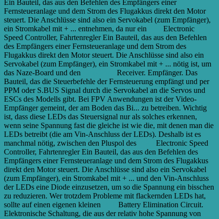
Ein Bauteil, das aus den Befehlen des Empfängers einer
Fernsteueranlage und dem Strom des Flugakkus direkt den Motor
steuert. Die Anschlüsse sind also ein Servokabel (zum Empfänger),
ein Stromkabel mit + ...
entnehmen, da nur ein
ESC
Electronic
Speed Controller, Fahrtenregler Ein Bauteil, das aus den Befehlen
des Empfängers einer Fernsteueranlage und dem Strom des
Flugakkus direkt den Motor steuert. Die Anschlüsse sind also ein
Servokabel (zum Empfänger), ein Stromkabel mit + ...
nötig ist, um
das Naze-Board und den
Empfänger
Receiver. Empfänger. Das
Bauteil, das die Steuerbefehle der Fernsteuerung empfängt und per
PPM oder S.BUS Signal durch die Servokabel an die Servos und
ESCs des Modells gibt. Bei FPV Anwendungen ist der Video-
Empfänger gemeint, der am Boden das Bi...
zu betreiben. Wichtig
ist, dass diese LEDs das Steuersignal nur als solches erkennen,
wenn seine Spannung fast die gleiche ist wie die, mit denen man die
LEDs betreibt (die am Vin-Anschluss der LEDs). Deshalb ist es
manchmal nötig, zwischen den Pluspol des
ESCs
Electronic Speed
Controller, Fahrtenregler Ein Bauteil, das aus den Befehlen des
Empfängers einer Fernsteueranlage und dem Strom des Flugakkus
direkt den Motor steuert. Die Anschlüsse sind also ein Servokabel
(zum Empfänger), ein Stromkabel mit + ...
und den Vin-Anschluss
der LEDs eine Diode einzusetzen, um so die Spannung ein bisschen
zu reduzieren. Wer trotzdem Probleme mit flackernden LEDs hat,
sollte auf einen eigenen kleinen
BEC
Battery Elimination Circuit.
Elektronische Schaltung, die aus der relativ hohe Spannung von