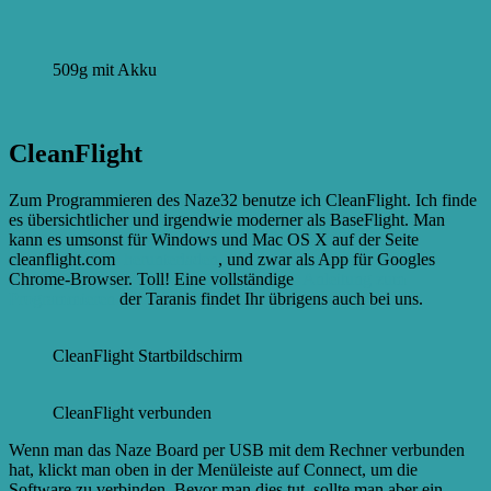
509g mit Akku
CleanFlight
Zum Programmieren des Naze32 benutze ich CleanFlight. Ich finde
es übersichtlicher und irgendwie moderner als BaseFlight. Man
kann es umsonst für Windows und Mac OS X auf der Seite
cleanflight.com
herunterladen
, und zwar als App für Googles
Chrome-Browser. Toll! Eine vollständige
Anleitung zum
Programmieren
der Taranis findet Ihr übrigens auch bei uns.
CleanFlight Startbildschirm
CleanFlight verbunden
Wenn man das Naze Board per USB mit dem Rechner verbunden
hat, klickt man oben in der Menüleiste auf Connect, um die
Software zu verbinden. Bevor man dies tut, sollte man aber ein