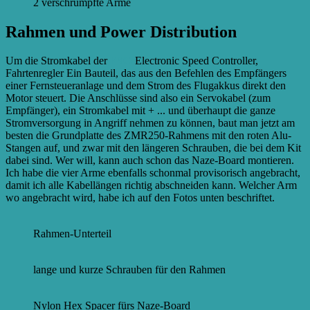
2 verschrumpfte Arme
Rahmen und Power Distribution
Um die Stromkabel der
ESCs
Electronic Speed Controller,
Fahrtenregler Ein Bauteil, das aus den Befehlen des Empfängers
einer Fernsteueranlage und dem Strom des Flugakkus direkt den
Motor steuert. Die Anschlüsse sind also ein Servokabel (zum
Empfänger), ein Stromkabel mit + ...
und überhaupt die ganze
Stromversorgung in Angriff nehmen zu können, baut man jetzt am
besten die Grundplatte des ZMR250-Rahmens mit den roten Alu-
Stangen auf, und zwar mit den längeren Schrauben, die bei dem Kit
dabei sind. Wer will, kann auch schon das Naze-Board montieren.
Ich habe die vier Arme ebenfalls schonmal provisorisch angebracht,
damit ich alle Kabellängen richtig abschneiden kann. Welcher Arm
wo angebracht wird, habe ich auf den Fotos unten beschriftet.
Rahmen-Unterteil
lange und kurze Schrauben für den Rahmen
Nylon Hex Spacer fürs Naze-Board