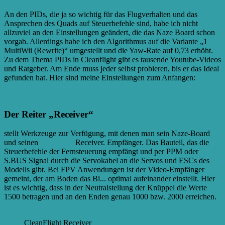
An den PIDs, die ja so wichtig für das Flugverhalten und das
Ansprechen des Quads auf Steuerbefehle sind, habe ich nicht
allzuviel an den Einstellungen geändert, die das Naze Board schon
vorgab. Allerdings habe ich den Algorithmus auf die Variante „1
MultiWii (Rewrite)“ umgestellt und die Yaw-Rate auf 0,73 erhöht.
Zu dem Thema PIDs in Cleanflight gibt es tausende Youtube-Videos
und Ratgeber. Am Ende muss jeder selbst probieren, bis er das Ideal
gefunden hat. Hier sind meine Einstellungen zum Anfangen:
Der Reiter „Receiver“
stellt Werkzeuge zur Verfügung, mit denen man sein Naze-Board
und seinen
Empfänger
Receiver. Empfänger. Das Bauteil, das die
Steuerbefehle der Fernsteuerung empfängt und per PPM oder
S.BUS Signal durch die Servokabel an die Servos und ESCs des
Modells gibt. Bei FPV Anwendungen ist der Video-Empfänger
gemeint, der am Boden das Bi...
optimal aufeinander einstellt. Hier
ist es wichtig, dass in der Neutralstellung der Knüppel die Werte
1500 betragen und an den Enden genau 1000 bzw. 2000 erreichen.
CleanFlight Receiver