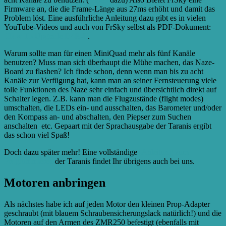
Firmware an, die die Frame-Länge aus 27ms erhöht und damit das
Problem löst. Eine ausführliche Anleitung dazu gibt es in vielen
YouTube-Videos und auch von FrSky selbst als PDF-Dokument:
How To Upgrade D4R-II
.
Warum sollte man für einen MiniQuad mehr als fünf Kanäle
benutzen? Muss man sich überhaupt die Mühe machen, das Naze-
Board zu flashen? Ich finde schon, denn wenn man bis zu acht
Kanäle zur Verfügung hat, kann man an seiner Fernsteuerung viele
tolle Funktionen des Naze sehr einfach und übersichtlich direkt auf
Schalter legen. Z.B. kann man die Flugzustände (flight modes)
umschalten, die LEDs ein- und ausschalten, das Barometer und/oder
den Kompass an- und abschalten, den Piepser zum Suchen
anschalten etc. Gepaart mit der Sprachausgabe der Taranis ergibt
das schon viel Spaß!
Doch dazu später mehr! Eine vollständige
Anleitung zum
Programmieren
der Taranis findet Ihr übrigens auch bei uns.
Motoren anbringen
Als nächstes habe ich auf jeden Motor den kleinen Prop-Adapter
geschraubt (mit blauem Schraubensicherungslack natürlich!) und die
Motoren auf den Armen des ZMR250 befestigt (ebenfalls mit