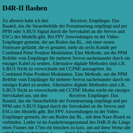
D4R-II flashen
Zu allererst habe ich den
Empfänger
Receiver. Empfänger. Das
Bauteil, das die Steuerbefehle der Fernsteuerung empfängt und per
PPM oder S.BUS Signal durch die Servokabel an die Servos und
ESCs des Modells gibt. Bei FPV Anwendungen ist der Video-
Empfänger gemeint, der am Boden das Bi...
mit einer neuen
Firmware geflasht, die es gestattet, mehr als sechs Kanäle per
CPPM
Combined Pulse Position Modulation. Eine Methode, um die PPM
Befehle vom Empfänger für mehrere Servos nacheinander durch ein
einziges Kabel zu senden. Alternative digitale Methoden sind z.B.
S.BUS Nicht zu verwechseln mit CCPM!
auszugeben. Im
CPPM
Combined Pulse Position Modulation. Eine Methode, um die PPM
Befehle vom Empfänger für mehrere Servos nacheinander durch ein
einziges Kabel zu senden. Alternative digitale Methoden sind z.B.
S.BUS Nicht zu verwechseln mit CCPM!
Modus reicht ein einziges
Servokabel aus, um den
Empfänger
Receiver. Empfänger. Das
Bauteil, das die Steuerbefehle der Fernsteuerung empfängt und per
PPM oder S.BUS Signal durch die Servokabel an die Servos und
ESCs des Modells gibt. Bei FPV Anwendungen ist der Video-
Empfänger gemeint, der am Boden das Bi...
mit dem Naze-Board zu
verbinden. Leider ist im Auslieferungszustand des D4R-II die Länge
eines Frames mit 17ms ein bisschen zu kurz, um auf diese Weise alle
acht Kanäle zu benutzen. (
Video
dazu) Also Bietet FrSky eine