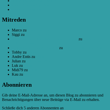
Spielzeug-Quad mit Kamera
250er FPV Racing Quad
Kamera-Hexakopter
Mitreden
Marco
zu
Livestream jetzt
Siggi
zu
Livestream jetzt
Kamera-Hex Teil 2: Bau – Copter.cologne
zu
Kamera-Hex
Teil 3: Pixhawk
Hex geplant – Copter.cologne
zu
Kamera-Hex Teil 2: Bau
Tobby
zu
Fliegen
Andre Entis
zu
Fliegen
Julian
zu
Wie fange ich an?
Luk
zu
Fliegen
Midi79
zu
Fliegen
Kau
zu
Fliegen
Abonnieren
Gib deine E-Mail-Adresse an, um diesen Blog zu abonnieren und
Benachrichtigungen über neue Beiträge via E-Mail zu erhalten.
Schließe dich 5 anderen Abonnenten an