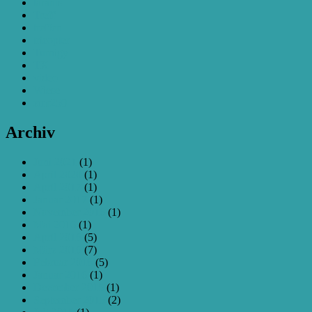
taranis
Treff
treffen
tricopter
Turnigy
TX
video
Wiese
zmr250
Archiv
Juni 2021
(1)
April 2020
(1)
April 2017
(1)
Januar 2017
(1)
November 2016
(1)
Mai 2016
(1)
April 2016
(5)
März 2016
(7)
Februar 2016
(5)
Januar 2016
(1)
Dezember 2015
(1)
September 2015
(2)