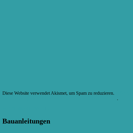
Diese Website verwendet Akismet, um Spam zu reduzieren.
Erfahre
mehr darüber, wie deine Kommentardaten verarbeitet werden
.
Beitragsnavigation
Veröffentlicht in
IMG_1953
Bauanleitungen