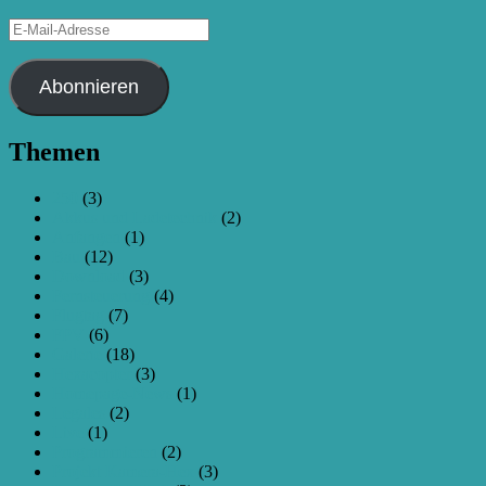
E-
Mail-
Adresse
Abonnieren
Themen
250
(3)
Akkus und Ladetechnik
(2)
Anfangen
(1)
Bau
(12)
Download
(3)
Fernsteuerung
(4)
Flugtag
(7)
FPV
(6)
Galerie
(18)
Hexacopter
(3)
Homepage-News
(1)
Legales
(2)
Live
(1)
Programmieren
(2)
Projekt Kamera-Hex
(3)