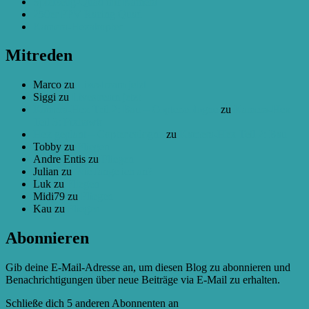
Spielzeug-Quad mit Kamera
250er FPV Racing Quad
Kamera-Hexakopter
Mitreden
Marco
zu
Livestream jetzt
Siggi
zu
Livestream jetzt
Kamera-Hex Teil 2: Bau – Copter.cologne
zu
Kamera-Hex
Teil 3: Pixhawk
Hex geplant – Copter.cologne
zu
Kamera-Hex Teil 2: Bau
Tobby
zu
Fliegen
Andre Entis
zu
Fliegen
Julian
zu
Wie fange ich an?
Luk
zu
Fliegen
Midi79
zu
Fliegen
Kau
zu
Fliegen
Abonnieren
Gib deine E-Mail-Adresse an, um diesen Blog zu abonnieren und
Benachrichtigungen über neue Beiträge via E-Mail zu erhalten.
Schließe dich 5 anderen Abonnenten an