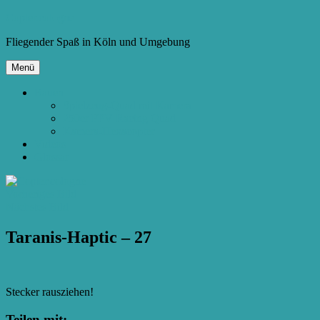
Zum
Copter.cologne
Inhalt
Fliegender Spaß in Köln und Umgebung
springen
Menü
Bauen
Spielzeug-Quad mit Kamera
250er FPV Racing Quad
Kamera-Hexacopter
Videos
Glossar
Vorheriges Bild
Nächstes Bild
Taranis-Haptic – 27
Stecker rausziehen!
Teilen mit: