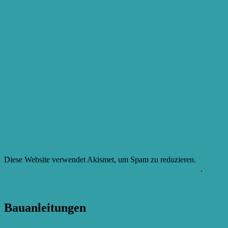
Diese Website verwendet Akismet, um Spam zu reduzieren.
Erfahre
mehr darüber, wie deine Kommentardaten verarbeitet werden
.
Beitragsnavigation
Veröffentlicht in
Taranis-Haptic – 27
Bauanleitungen