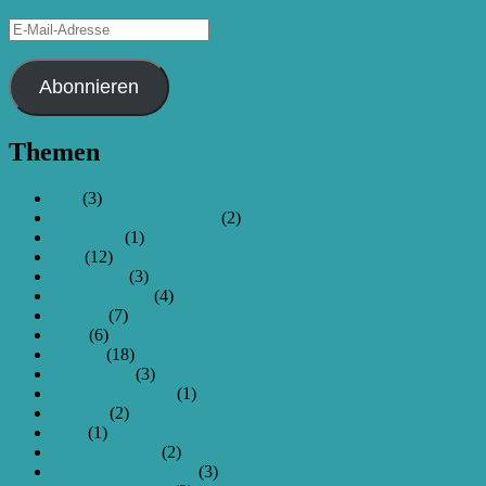
E-
Mail-
Adresse
Abonnieren
Themen
250
(3)
Akkus und Ladetechnik
(2)
Anfangen
(1)
Bau
(12)
Download
(3)
Fernsteuerung
(4)
Flugtag
(7)
FPV
(6)
Galerie
(18)
Hexacopter
(3)
Homepage-News
(1)
Legales
(2)
Live
(1)
Programmieren
(2)
Projekt Kamera-Hex
(3)