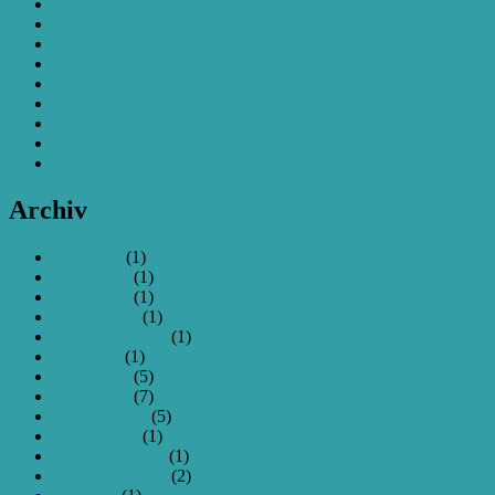
taranis
Treff
treffen
tricopter
Turnigy
TX
video
Wiese
zmr250
Archiv
Juni 2021
(1)
April 2020
(1)
April 2017
(1)
Januar 2017
(1)
November 2016
(1)
Mai 2016
(1)
April 2016
(5)
März 2016
(7)
Februar 2016
(5)
Januar 2016
(1)
Dezember 2015
(1)
September 2015
(2)