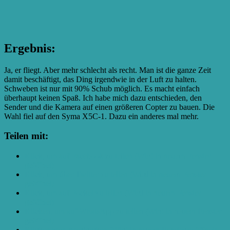
Ergebnis:
Ja, er fliegt. Aber mehr schlecht als recht. Man ist die ganze Zeit
damit beschäftigt, das Ding irgendwie in der Luft zu halten.
Schweben ist nur mit 90% Schub möglich. Es macht einfach
überhaupt keinen Spaß. Ich habe mich dazu entschieden, den
Sender und die Kamera auf einen größeren Copter zu bauen. Die
Wahl fiel auf den Syma X5C-1. Dazu ein anderes mal mehr.
Teilen mit:
Klick, um auf Facebook zu teilen (Wird in neuem Fenster
geöffnet)
Klick, um über Twitter zu teilen (Wird in neuem Fenster
geöffnet)
Klick, um auf Pocket zu teilen (Wird in neuem Fenster
geöffnet)
Klicken, um auf WhatsApp zu teilen (Wird in neuem Fenster
geöffnet)
Klicken zum Ausdrucken (Wird in neuem Fenster geöffnet)