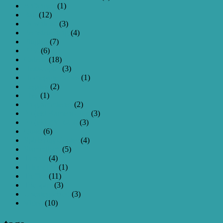
Anfangen
(1)
Bau
(12)
Download
(3)
Fernsteuerung
(4)
Flugtag
(7)
FPV
(6)
Galerie
(18)
Hexacopter
(3)
Homepage-News
(1)
Legales
(2)
Live
(1)
Programmieren
(2)
Projekt Kamera-Hex
(3)
Projekt ZMR250
(3)
Quad
(6)
Spielzeug-Copter
(4)
Stammtisch
(5)
Taranis
(4)
Telemetrie
(1)
Treffen
(11)
Tricopter
(3)
Uncategorized
(3)
Video
(10)