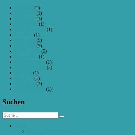
Juni 2021
(1)
April 2020
(1)
April 2017
(1)
Januar 2017
(1)
November 2016
(1)
Mai 2016
(1)
April 2016
(5)
März 2016
(7)
Februar 2016
(5)
Januar 2016
(1)
Dezember 2015
(1)
September 2015
(2)
Juli 2015
(1)
Juni 2015
(1)
März 2015
(2)
Dezember 2013
(1)
Suchen
Suche
Suchen
nach:
Bauen
Spielzeug-Quad mit Kamera