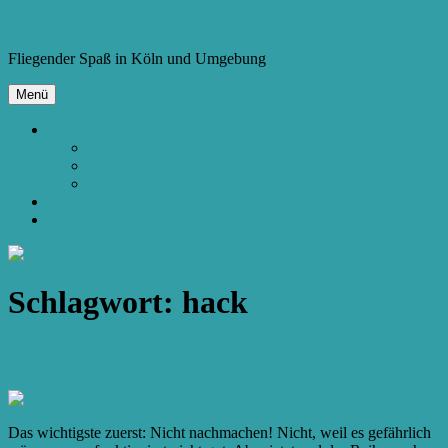
Zum
Copter.cologne
Inhalt
Fliegender Spaß in Köln und Umgebung
springen
Menü
Bauen
Spielzeug-Quad mit Kamera
250er FPV Racing Quad
Kamera-Hexacopter
Videos
Glossar
Schlagwort:
hack
H8 mini mit FPV
Das wichtigste zuerst: Nicht nachmachen! Nicht, weil es gefährlich