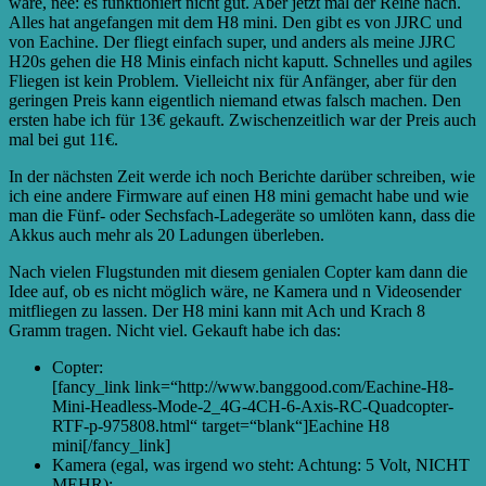
wäre, nee: es funktioniert nicht gut. Aber jetzt mal der Reihe nach.
Alles hat angefangen mit dem H8 mini. Den gibt es von JJRC und
von Eachine. Der fliegt einfach super, und anders als meine JJRC
H20s gehen die H8 Minis einfach nicht kaputt. Schnelles und agiles
Fliegen ist kein Problem. Vielleicht nix für Anfänger, aber für den
geringen Preis kann eigentlich niemand etwas falsch machen. Den
ersten habe ich für 13€ gekauft. Zwischenzeitlich war der Preis auch
mal bei gut 11€.
In der nächsten Zeit werde ich noch Berichte darüber schreiben, wie
ich eine andere Firmware auf einen H8 mini gemacht habe und wie
man die Fünf- oder Sechsfach-Ladegeräte so umlöten kann, dass die
Akkus auch mehr als 20 Ladungen überleben.
Nach vielen Flugstunden mit diesem genialen Copter kam dann die
Idee auf, ob es nicht möglich wäre, ne Kamera und n Videosender
mitfliegen zu lassen. Der H8 mini kann mit Ach und Krach 8
Gramm tragen. Nicht viel. Gekauft habe ich das:
Copter:
[fancy_link link=“http://www.banggood.com/Eachine-H8-
Mini-Headless-Mode-2_4G-4CH-6-Axis-RC-Quadcopter-
RTF-p-975808.html“ target=“blank“]Eachine H8
mini[/fancy_link]
Kamera (egal, was irgend wo steht: Achtung: 5 Volt, NICHT
MEHR):