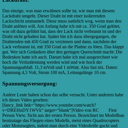
Das einzige, was man erwähnen sollte ist, wie man mit diesem
Lackdraht umgeht. Dieser Draht ist mit einer isolierenden
Lackschicht ummantelt. Diese muss natürlich weg, wenn man den
Draht anlöten will. Am Anfang habe ich mit ca. 350 Grad gelötet,
was oft dazu geführt hat, dass der Lack nicht verbrannt ist und der
Draht nicht gehalten hat. Später bin ich dazu übergegangen, die
Drahtenden mit 450 Grad zu verzinnen und dann, nachdem der
Lack verbrannt ist, mit 350 Grad an die Platine zu löten. Das klappt
gut. Wer sich Gedanken über den geringen Querschnitt macht: Die
Bedenken hatte ich auch. Darum habe ich mal ausgerechnet wie
hoch die Verlustleistung werden wird und wie hoch der
Spannungsabfall. 11,3 mVolt und 1 mWatt. Also fast nix. Daten:
Spannung 4,5 Volt, Strom 100 mA, Leitungslänge 10 cm.
Spannungsversorgung:
Andere Leute haben schon das selbe versucht. Unter anderem habe
ich dieses Video gesehen:
[fancy_link link=“https://www.youtube.com/watch?
v=DREHnDY1WVk“ target=“blank“]Video von RC
FPV
First
Person View. Sicht aus der ersten Person. Bezeichnet im Modellbau
heutzutage das Fliegen eines Modells, meist eines Quadrocopters
oder Motorseglers, indem man durch eine Videobrille guckt und