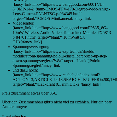
[fancy_link link=“http://www.banggood.com/600TVL-
8_0MP-14-2_8mm-CMOS-FPV-170-Degree-Wide-Anlge-
Lens-Camera-PALNTSC-p-984345.html“
target=“blank“]CMOS Minikamera[/fancy_link]
Videosender:
[fancy_link link=“http://www.banggood.com/FPV-5_8G-
10mW-Wireless-Audio-Video-Transmitter-Module-TX5813-
p-84761.html“ target=“blank“]10 mWatt 5,8
GHz[/fancy_link]
Spannungsversorgung:
[fancy_link link=“http://www.exp-tech.de/shields-
module/strom-spannung/pololu-einstellbarer-step-up-step-
down-spannungsregler-s7v8a“ target=“blank“]Pololu
Spannungsregler[/fancy_link]
und dazu noch:
[fancy_link link=“http://www.reichelt.de/index.html?
ACTION=3;ARTICLE=9613;SEARCH=KUPFER%200,1M
target=“blank“]Lackdraht 0,1 mm Dicke[/fancy_link]
Preis zusammen: etwas über 35€.
Über den Zusammenbau gibt’s nicht viel zu erzählen. Nur ein paar
Anmerkungen:
Lackdraht: