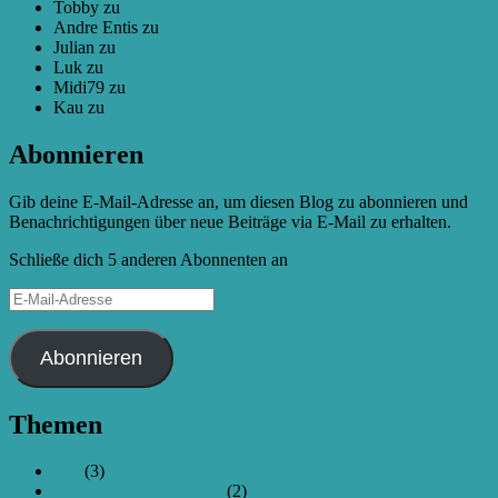
Tobby
zu
Fliegen
Andre Entis
zu
Fliegen
Julian
zu
Wie fange ich an?
Luk
zu
Fliegen
Midi79
zu
Fliegen
Kau
zu
Fliegen
Abonnieren
Gib deine E-Mail-Adresse an, um diesen Blog zu abonnieren und
Benachrichtigungen über neue Beiträge via E-Mail zu erhalten.
Schließe dich 5 anderen Abonnenten an
E-
Mail-
Adresse
Abonnieren
Themen
250
(3)
Akkus und Ladetechnik
(2)