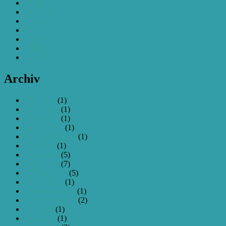
treffen
tricopter
Turnigy
TX
video
Wiese
zmr250
Archiv
Juni 2021
(1)
April 2020
(1)
April 2017
(1)
Januar 2017
(1)
November 2016
(1)
Mai 2016
(1)
April 2016
(5)
März 2016
(7)
Februar 2016
(5)
Januar 2016
(1)
Dezember 2015
(1)
September 2015
(2)
Juli 2015
(1)
Juni 2015
(1)