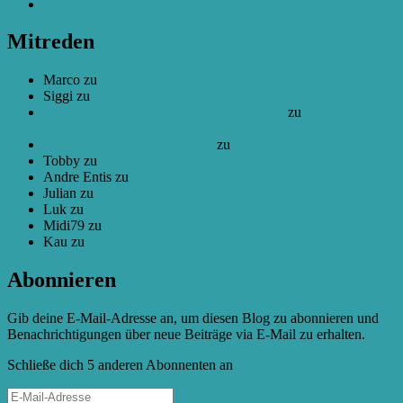
Kamera-Hexakopter
Mitreden
Marco
zu
Livestream jetzt
Siggi
zu
Livestream jetzt
Kamera-Hex Teil 2: Bau – Copter.cologne
zu
Kamera-Hex
Teil 3: Pixhawk
Hex geplant – Copter.cologne
zu
Kamera-Hex Teil 2: Bau
Tobby
zu
Fliegen
Andre Entis
zu
Fliegen
Julian
zu
Wie fange ich an?
Luk
zu
Fliegen
Midi79
zu
Fliegen
Kau
zu
Fliegen
Abonnieren
Gib deine E-Mail-Adresse an, um diesen Blog zu abonnieren und
Benachrichtigungen über neue Beiträge via E-Mail zu erhalten.
Schließe dich 5 anderen Abonnenten an
E-