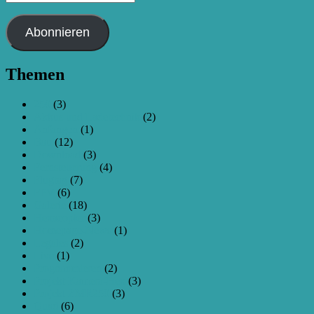
Mail-
Adresse
Abonnieren
Themen
250
(3)
Akkus und Ladetechnik
(2)
Anfangen
(1)
Bau
(12)
Download
(3)
Fernsteuerung
(4)
Flugtag
(7)
FPV
(6)
Galerie
(18)
Hexacopter
(3)
Homepage-News
(1)
Legales
(2)
Live
(1)
Programmieren
(2)
Projekt Kamera-Hex
(3)
Projekt ZMR250
(3)
Quad
(6)