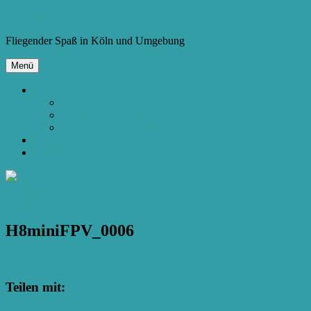
Zum
Copter.cologne
Inhalt
Fliegender Spaß in Köln und Umgebung
springen
Menü
Bauen
Spielzeug-Quad mit Kamera
250er FPV Racing Quad
Kamera-Hexacopter
Videos
Glossar
Vorheriges Bild
Nächstes Bild
H8miniFPV_0006
Teilen mit: