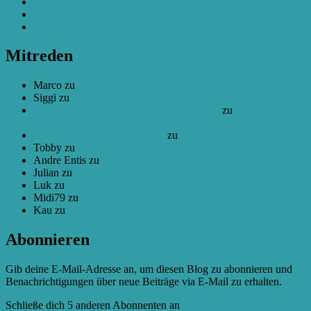
Spielzeug-Quad mit Kamera
250er FPV Racing Quad
Kamera-Hexakopter
Mitreden
Marco
zu
Livestream jetzt
Siggi
zu
Livestream jetzt
Kamera-Hex Teil 2: Bau – Copter.cologne
zu
Kamera-Hex
Teil 3: Pixhawk
Hex geplant – Copter.cologne
zu
Kamera-Hex Teil 2: Bau
Tobby
zu
Fliegen
Andre Entis
zu
Fliegen
Julian
zu
Wie fange ich an?
Luk
zu
Fliegen
Midi79
zu
Fliegen
Kau
zu
Fliegen
Abonnieren
Gib deine E-Mail-Adresse an, um diesen Blog zu abonnieren und
Benachrichtigungen über neue Beiträge via E-Mail zu erhalten.
Schließe dich 5 anderen Abonnenten an