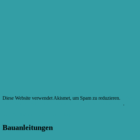
Diese Website verwendet Akismet, um Spam zu reduzieren.
Erfahre
mehr darüber, wie deine Kommentardaten verarbeitet werden
.
Beitragsnavigation
Veröffentlicht in
Treffen zum Fliegen
Bauanleitungen