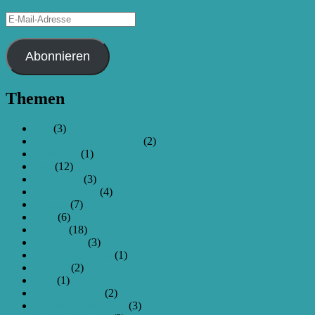
E-
Mail-
Adresse
Abonnieren
Themen
250
(3)
Akkus und Ladetechnik
(2)
Anfangen
(1)
Bau
(12)
Download
(3)
Fernsteuerung
(4)
Flugtag
(7)
FPV
(6)
Galerie
(18)
Hexacopter
(3)
Homepage-News
(1)
Legales
(2)
Live
(1)
Programmieren
(2)
Projekt Kamera-Hex
(3)