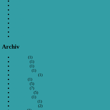
taranis
Treff
treffen
tricopter
Turnigy
TX
video
Wiese
zmr250
Archiv
Juni 2021
(1)
April 2020
(1)
April 2017
(1)
Januar 2017
(1)
November 2016
(1)
Mai 2016
(1)
April 2016
(5)
März 2016
(7)
Februar 2016
(5)
Januar 2016
(1)
Dezember 2015
(1)
September 2015
(2)