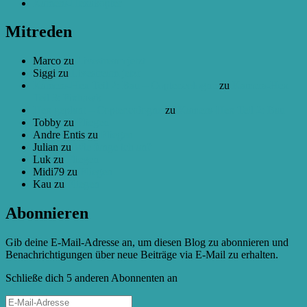
Kamera-Hexakopter
Mitreden
Marco
zu
Livestream jetzt
Siggi
zu
Livestream jetzt
Kamera-Hex Teil 2: Bau – Copter.cologne
zu
Kamera-Hex
Teil 3: Pixhawk
Hex geplant – Copter.cologne
zu
Kamera-Hex Teil 2: Bau
Tobby
zu
Fliegen
Andre Entis
zu
Fliegen
Julian
zu
Wie fange ich an?
Luk
zu
Fliegen
Midi79
zu
Fliegen
Kau
zu
Fliegen
Abonnieren
Gib deine E-Mail-Adresse an, um diesen Blog zu abonnieren und
Benachrichtigungen über neue Beiträge via E-Mail zu erhalten.
Schließe dich 5 anderen Abonnenten an
E-