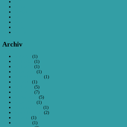
treffen
tricopter
Turnigy
TX
video
Wiese
zmr250
Archiv
Juni 2021
(1)
April 2020
(1)
April 2017
(1)
Januar 2017
(1)
November 2016
(1)
Mai 2016
(1)
April 2016
(5)
März 2016
(7)
Februar 2016
(5)
Januar 2016
(1)
Dezember 2015
(1)
September 2015
(2)
Juli 2015
(1)
Juni 2015
(1)