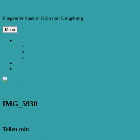
Zum
Copter.cologne
Inhalt
Fliegender Spaß in Köln und Umgebung
springen
Menü
Bauen
Spielzeug-Quad mit Kamera
250er FPV Racing Quad
Kamera-Hexacopter
Videos
Glossar
Vorheriges Bild
Nächstes Bild
IMG_5930
Teilen mit: