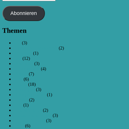
Mail-
Adresse
Abonnieren
Themen
250
(3)
Akkus und Ladetechnik
(2)
Anfangen
(1)
Bau
(12)
Download
(3)
Fernsteuerung
(4)
Flugtag
(7)
FPV
(6)
Galerie
(18)
Hexacopter
(3)
Homepage-News
(1)
Legales
(2)
Live
(1)
Programmieren
(2)
Projekt Kamera-Hex
(3)
Projekt ZMR250
(3)
Quad
(6)