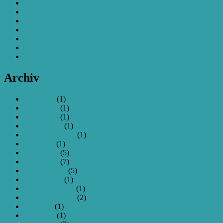
treffen
tricopter
Turnigy
TX
video
Wiese
zmr250
Archiv
Juni 2021
(1)
April 2020
(1)
April 2017
(1)
Januar 2017
(1)
November 2016
(1)
Mai 2016
(1)
April 2016
(5)
März 2016
(7)
Februar 2016
(5)
Januar 2016
(1)
Dezember 2015
(1)
September 2015
(2)
Juli 2015
(1)
Juni 2015
(1)