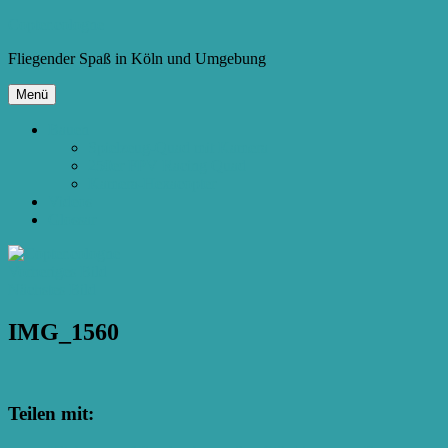
Zum
Copter.cologne
Inhalt
Fliegender Spaß in Köln und Umgebung
springen
Menü
Bauen
Spielzeug-Quad mit Kamera
250er FPV Racing Quad
Kamera-Hexacopter
Videos
Glossar
Vorheriges Bild
Nächstes Bild
IMG_1560
Teilen mit: