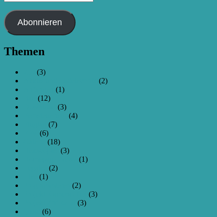
Mail-
Adresse
Abonnieren
Themen
250
(3)
Akkus und Ladetechnik
(2)
Anfangen
(1)
Bau
(12)
Download
(3)
Fernsteuerung
(4)
Flugtag
(7)
FPV
(6)
Galerie
(18)
Hexacopter
(3)
Homepage-News
(1)
Legales
(2)
Live
(1)
Programmieren
(2)
Projekt Kamera-Hex
(3)
Projekt ZMR250
(3)
Quad
(6)