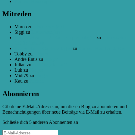
Kamera-Hexakopter
Mitreden
Marco
zu
Livestream jetzt
Siggi
zu
Livestream jetzt
Kamera-Hex Teil 2: Bau – Copter.cologne
zu
Kamera-Hex
Teil 3: Pixhawk
Hex geplant – Copter.cologne
zu
Kamera-Hex Teil 2: Bau
Tobby
zu
Fliegen
Andre Entis
zu
Fliegen
Julian
zu
Wie fange ich an?
Luk
zu
Fliegen
Midi79
zu
Fliegen
Kau
zu
Fliegen
Abonnieren
Gib deine E-Mail-Adresse an, um diesen Blog zu abonnieren und
Benachrichtigungen über neue Beiträge via E-Mail zu erhalten.
Schließe dich 5 anderen Abonnenten an
E-